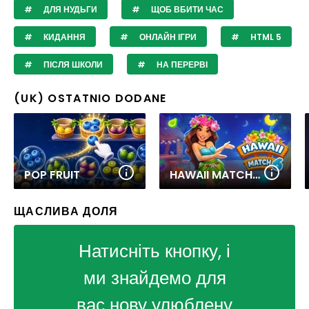
ДЛЯ НУДЬГИ
ЩОБ ВБИТИ ЧАС
КИДАННЯ
ОНЛАЙН ІГРИ
HTML 5
ПІСЛЯ ШКОЛИ
НА ПЕРЕРВІ
(UK) OSTATNIO DODANE
POP FRUIT
HAWAII MATCH 6
ЩАСЛИВА ДОЛЯ
Натисніть кнопку, і
ми знайдемо для
вас нову улюблену