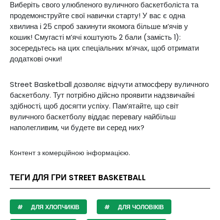
Виберіть свого улюбленого вуличного баскетболіста та
продемонструйте свої навички старту! У вас є одна
хвилина і 25 спроб закинути якомога більше м’ячів у
кошик! Смугасті м’ячі коштують 2 бали (замість 1):
зосередьтесь на цих спеціальних м’ячах, щоб отримати
додаткові очки!
Street Basketball дозволяє відчути атмосферу вуличного
баскетболу. Тут потрібно дійсно проявити надзвичайні
здібності, щоб досягти успіху. Пам’ятайте, що світ
вуличного баскетболу віддає перевагу найбільш
наполегливим, чи будете ви серед них?
Контент з комерційною інформацією.
ТЕГИ ДЛЯ ГРИ STREET BASKETBALL
ДЛЯ ХЛОПЧИКІВ
ДЛЯ ЧОЛОВІКІВ