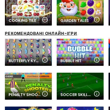
COOKING TILE
GARDEN TALES
РЕКОМЕНДОВАНІ ОНЛАЙН-ІГРИ
BUTTERFLY KYODAI DELUXE
BUBBLE HIT
PENALTY SHOOTERS 2
SOCCER SKILLS CUP 2022