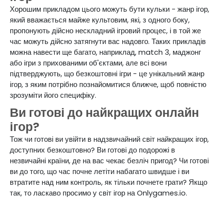
Хорошим прикладом цього можуть бути кульки - жанр ігор,
який вважається майже культовим, які, з одного боку,
пропонують дійсно нескладний ігровий процес, і в той же
час можуть дійсно затягнути вас надовго. Таких прикладів
можна навести ще багато, наприклад, match 3, маджонг
або ігри з прихованими об'єктами, але всі вони
підтверджують, що безкоштовні ігри - це унікальний жанр
ігор, з яким потрібно познайомитися ближче, щоб повністю
зрозуміти його специфіку.
Ви готові до найкращих онлайн
ігор?
Тож чи готові ви увійти в надзвичайний світ найкращих ігор,
доступних безкоштовно? Ви готові до подорожі в
незвичайні країни, де на вас чекає безліч пригод? Чи готові
ви до того, що час почне летіти набагато швидше і ви
втратите над ним контроль, як тільки почнете грати? Якщо
так, то ласкаво просимо у світ ігор на Onlygames.io.