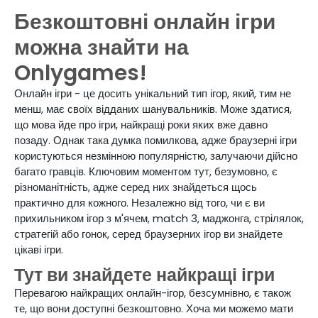
Безкоштовні онлайн ігри
можна знайти на
Onlygames!
Онлайн ігри - це досить унікальний тип ігор, який, тим не
менш, має своїх відданих шанувальників. Може здатися,
що мова йде про ігри, найкращі роки яких вже давно
позаду. Однак така думка помилкова, адже браузерні ігри
користуються незмінною популярністю, залучаючи дійсно
багато гравців. Ключовим моментом тут, безумовно, є
різноманітність, адже серед них знайдеться щось
практично для кожного. Незалежно від того, чи є ви
прихильником ігор з м'ячем, match 3, маджонга, стрілялок,
стратегій або гонок, серед браузерних ігор ви знайдете
цікаві ігри.
Тут ви знайдете найкращі ігри
Перевагою найкращих онлайн-ігор, безсумнівно, є також
те, що вони доступні безкоштовно. Хоча ми можемо мати