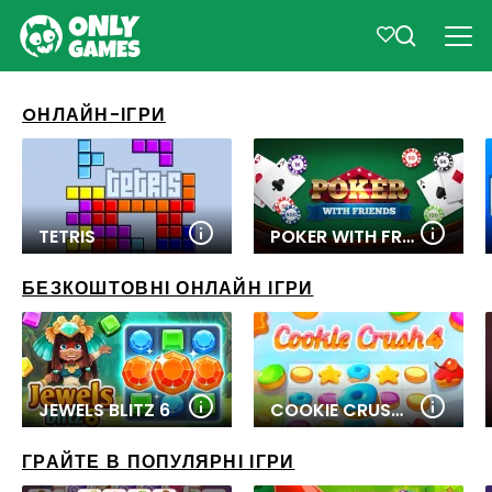
OНЛАЙН-ІГРИ
TETRIS
POKER WITH FRIENDS
БЕЗКОШТОВНІ ОНЛАЙН ІГРИ
JEWELS BLITZ 6
COOKIE CRUSH 4
ГРАЙТЕ В ПОПУЛЯРНІ ІГРИ