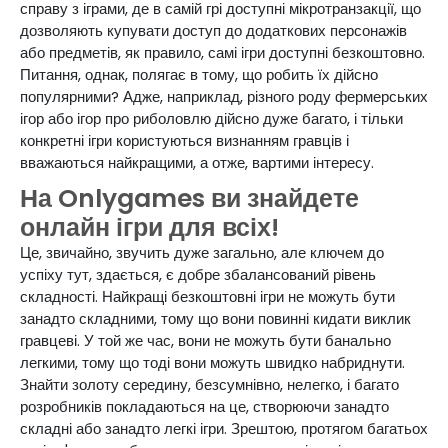
справу з іграми, де в самій грі доступні мікротранзакції, що
дозволяють купувати доступ до додаткових персонажів
або предметів, як правило, самі ігри доступні безкоштовно.
Питання, однак, полягає в тому, що робить їх дійсно
популярними? Адже, наприклад, різного роду фермерських
ігор або ігор про риболовлю дійсно дуже багато, і тільки
конкретні ігри користуються визнанням гравців і
вважаються найкращими, а отже, вартими інтересу.
На Onlygames ви знайдете
онлайн ігри для всіх!
Це, звичайно, звучить дуже загально, але ключем до
успіху тут, здається, є добре збалансований рівень
складності. Найкращі безкоштовні ігри не можуть бути
занадто складними, тому що вони повинні кидати виклик
гравцеві. У той же час, вони не можуть бути банально
легкими, тому що тоді вони можуть швидко набриднути.
Знайти золоту середину, безсумнівно, нелегко, і багато
розробників покладаються на це, створюючи занадто
складні або занадто легкі ігри. Зрештою, протягом багатьох