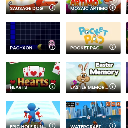
SAUSAGE DOG
MOSAIC ARTIMO
PAC-XON
POCKET PAC
HEARTS
EASTER MEMORY GAME
EPIC HOLE RUNNER
WATERCRAFT RUSH