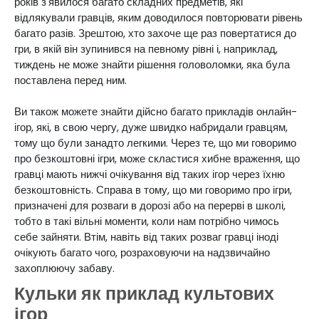
років з'явилося багато складних предметів, які
відлякували гравців, яким доводилося повторювати рівень
багато разів. Зрештою, хто захоче ще раз повертатися до
гри, в якій він зупинився на певному рівні і, наприклад,
тиждень не може знайти рішення головоломки, яка була
поставлена перед ним.
Ви також можете знайти дійсно багато прикладів онлайн-
ігор, які, в свою чергу, дуже швидко набридали гравцям,
тому що були занадто легкими. Через те, що ми говоримо
про безкоштовні ігри, може скластися хибне враження, що
гравці мають нижчі очікування від таких ігор через їхню
безкоштовність. Справа в тому, що ми говоримо про ігри,
призначені для розваги в дорозі або на перерві в школі,
тобто в такі вільні моменти, коли нам потрібно чимось
себе зайняти. Втім, навіть від таких розваг гравці іноді
очікують багато чого, розраховуючи на надзвичайно
захоплюючу забаву.
Кульки як приклад культових
ігор