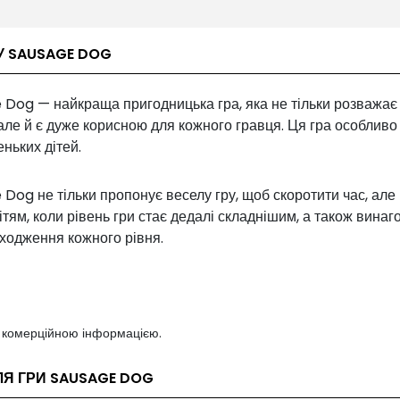
У SAUSAGE DOG
 Dog — найкраща пригодницька гра, яка не тільки розважає
але й є дуже корисною для кожного гравця. Ця гра особливо
ньких дітей.
Dog не тільки пропонує веселу гру, щоб скоротити час, але 
ітям, коли рівень гри стає дедалі складнішим, а також вина
оходження кожного рівня.
з комерційною інформацією.
ЛЯ ГРИ SAUSAGE DOG