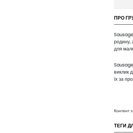
ПРО ГР
Sausage
родину, 
для мале
Sausage 
виклик д
їх за пр
Контент 
ТЕГИ Д