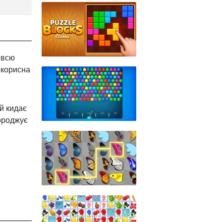
 всю
 корисна
й кидає
городжує