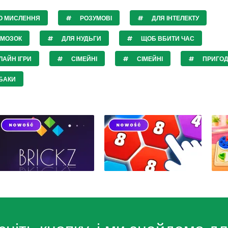
О МИСЛЕННЯ
РОЗУМОВІ
ДЛЯ ІНТЕЛЕКТУ
 МОЗОК
ДЛЯ НУДЬГИ
ЩОБ ВБИТИ ЧАС
АЙН ІГРИ
СІМЕЙНІ
СІМЕЙНІ
ПРИГО
БАКИ