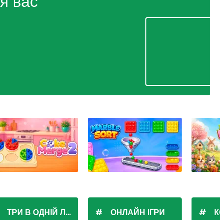
я вас
ТРИ В ОДНІЙ ЛІНІЇ
ОНЛАЙН ІГРИ
К