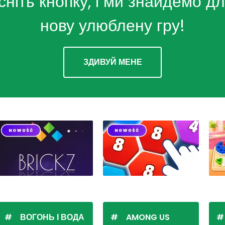
сніть кнопку, і ми знайдемо дл
нову улюблену гру!
ЗДИВУЙ МЕНЕ
ВОГОНЬ І ВОДА
AMONG US