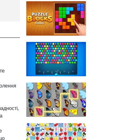
те
волення
адності,
та
е
що