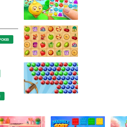
РОКІВ
І