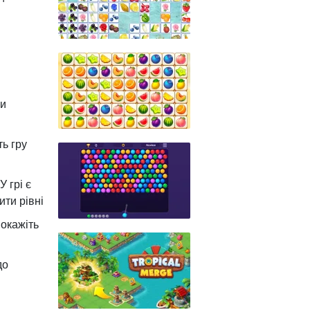
ки
ь гру
 грі є
ти рівні
покажіть
до