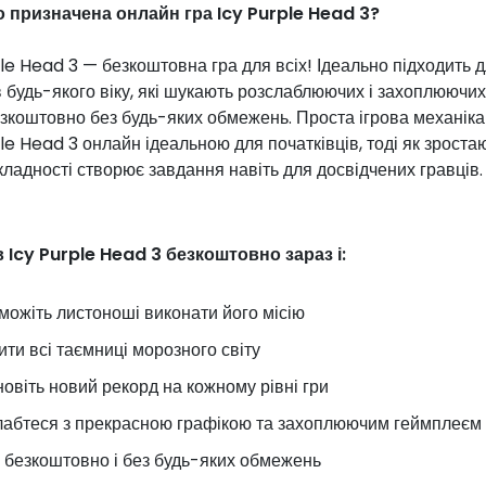
о призначена онлайн гра Icy Purple Head 3?
le Head 3 — безкоштовна гра для всіх! Ідеально підходить 
 будь-якого віку, які шукають розслаблюючих і захоплюючих
зкоштовно без будь-яких обмежень. Проста ігрова механіка
le Head 3 онлайн ідеальною для початківців, тоді як зроста
кладності створює завдання навіть для досвідчених гравців.
в Icy Purple Head 3 безкоштовно зараз і:
ожіть листоноші виконати його місію
ити всі таємниці морозного світу
овіть новий рекорд на кожному рівні гри
абтеся з прекрасною графікою та захоплюючим геймплеєм
 безкоштовно і без будь-яких обмежень