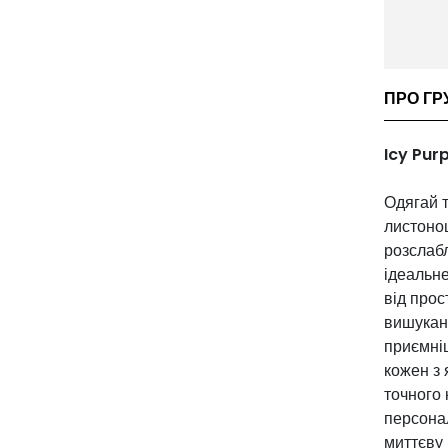
ПРО ГРУ
Icy Pur
Одягай 
листонош
розслаб
ідеальне
від прос
вишукано
приємніш
кожен з 
точного 
персонал
миттєву 