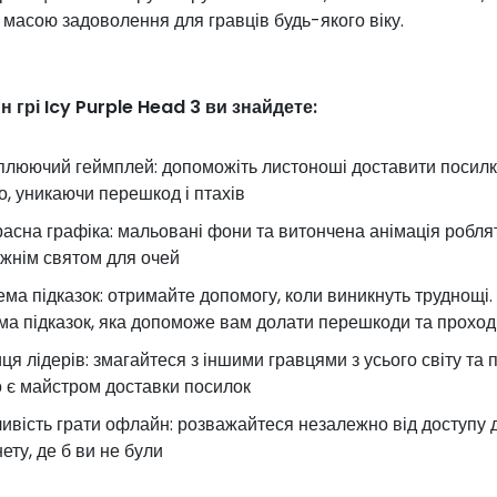
ї масою задоволення для гравців будь-якого віку.
н грі Icy Purple Head 3 ви знайдете:
люючий геймплей: допоможіть листоноші доставити посил
о, уникаючи перешкод і птахів
асна графіка: мальовані фони та витончена анімація роблят
жнім святом для очей
ма підказок: отримайте допомогу, коли виникнуть труднощі. У
ма підказок, яка допоможе вам долати перешкоди та проходи
ця лідерів: змагайтеся з іншими гравцями з усього світу та 
то є майстром доставки посилок
вість грати офлайн: розважайтеся незалежно від доступу 
нету, де б ви не були