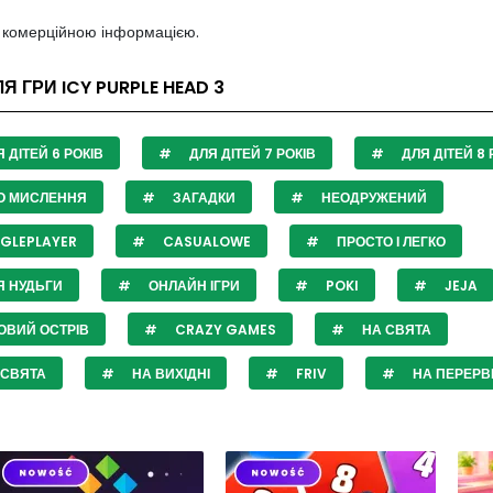
з комерційною інформацією.
Я ГРИ ICY PURPLE HEAD 3
 ДІТЕЙ 6 РОКІВ
ДЛЯ ДІТЕЙ 7 РОКІВ
ДЛЯ ДІТЕЙ 8 
О МИСЛЕННЯ
ЗАГАДКИ
НЕОДРУЖЕНИЙ
GLEPLAYER
CASUALOWE
ПРОСТО І ЛЕГКО
Я НУДЬГИ
ОНЛАЙН ІГРИ
POKI
JEJA
ОВИЙ ОСТРІВ
CRAZY GAMES
НА СВЯТА
 СВЯТА
НА ВИХІДНІ
FRIV
НА ПЕРЕРВ