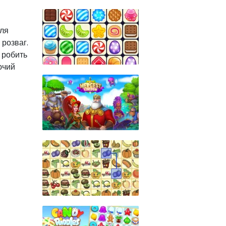
для
 розваг.
 робить
ючий