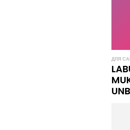
ДЛЯ С
LAB
MU
UNB