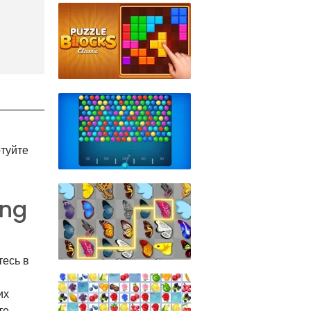
отуйте
ang
тесь в
их
те