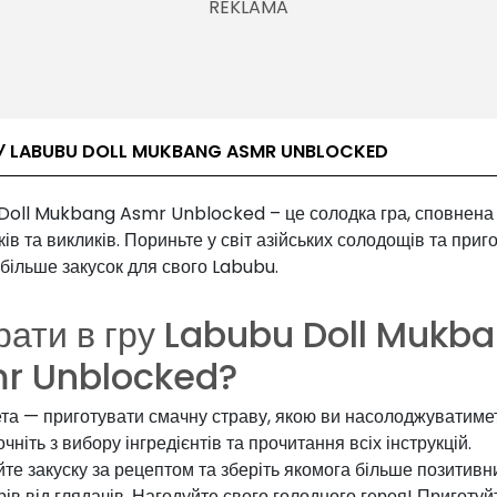
У LABUBU DOLL MUKBANG ASMR UNBLOCKED
Doll Mukbang Asmr Unblocked – це солодка гра, сповнена
ів та викликів. Пориньте у світ азійських солодощів та приг
більше закусок для свого Labubu.
грати в гру Labubu Doll Mukb
r Unblocked?
та — приготувати смачну страву, якою ви насолоджуватиме
очніть з вибору інгредієнтів та прочитання всіх інструкцій.
те закуску за рецептом та зберіть якомога більше позитивн
ів від глядачів. Нагодуйте свого голодного героя! Приготуй