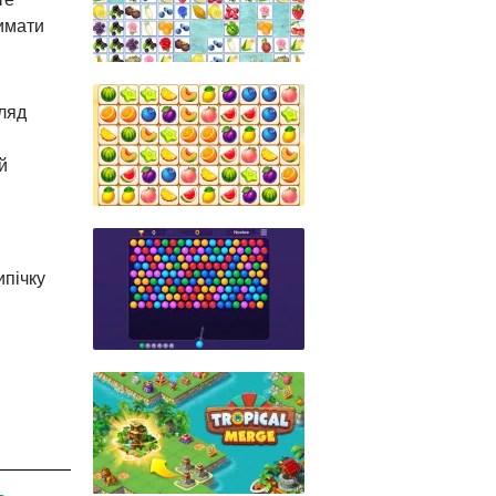
римати
ляд
й
ипічку