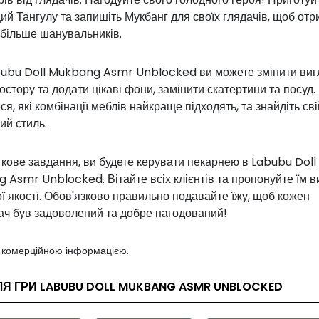
й Тангулу та запишіть Мукбанг для своїх глядачів, щоб от
 більше шанувальників.
abubu Doll Mukbang Asmr Unblocked ви можете змінити виг
остору та додати цікаві фони, замінити скатертини та посуд.
ся, які комбінації меблів найкраще підходять, та знайдіть сві
ий стиль.
кове завдання, ви будете керувати пекарнею в Labubu Doll
Asmr Unblocked. Вітайте всіх клієнтів та пропонуйте їм в
 якості. Обов'язково правильно подавайте їжу, щоб кожен
ач був задоволений та добре нагодований!
з комерційною інформацією.
ЛЯ ГРИ LABUBU DOLL MUKBANG ASMR UNBLOCKED