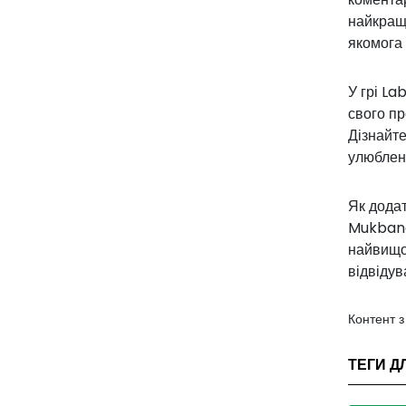
найкращи
якомога
У грі L
свого пр
Дізнайте
улюблен
Як додат
Mukbang 
найвищої
відвідув
Контент 
ТЕГИ Д