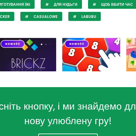
ГОТУВАННЯ ЇЖІ
ДЛЯ НУДЬГИ
ЩОБ ВБИТИ ЧАС
CKER
CASUALOWE
LABUBU
сніть кнопку, і ми знайдемо дл
нову улюблену гру!