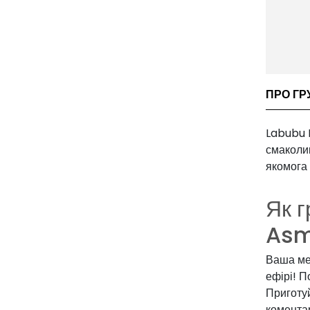
ПРО ГР
Labubu 
смаколик
якомога 
Як 
Asm
Ваша ме
ефірі! П
Приготуй
коментар