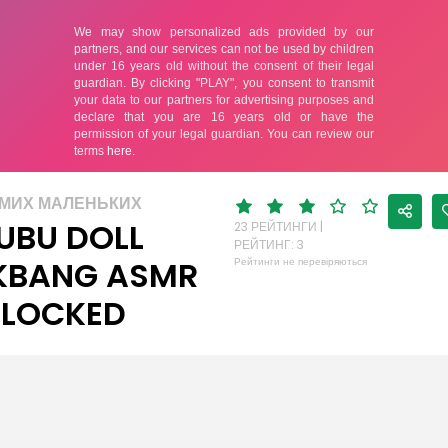
АМИХ МАЛЕНЬКИХ
UBU DOLL
23 РЕЙТИНГИ |
РЕЙТИНГ: 3
KBANG ASMR
Рейтинги не перевіряються
LOCKED