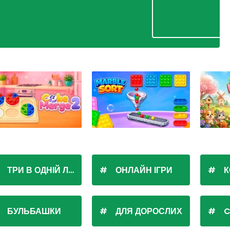
ТРИ В ОДНІЙ ЛІНІЇ
ОНЛАЙН ІГРИ
К
БУЛЬБАШКИ
ДЛЯ ДОРОСЛИХ
C