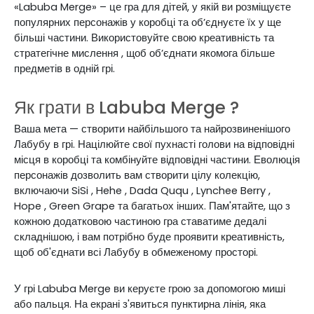
«Labuba
Merge»
– це гра для дітей, у якій
ви розміщуєте
популярних
персонажів
у
коробці та об’єднуєте їх у ще
більші частини.
Використовуйте
свою
креативність та
стратегічне мислення
, щоб об’єднати якомога більше
предметів в одній грі.
Як грати
в Labuba
Merge
?
Ваша мета — створити найбільшого та найрозвиненішого
Лабубу
в грі. Націлюйте свої пухнасті голови на відповідні
місця в коробці та комбінуйте відповідні частини.
Еволюція
персонажів дозволить вам створити цілу колекцію,
включаючи
SiSi
,
Hehe
, Dada
Ququ
,
Lynchee
Berry
,
Hope
, Green
Grape
та багатьох інших.
Пам'ятайте, що з
кожною додатковою частиною гра ставатиме дедалі
складнішою, і вам потрібно буде проявити креативність,
щоб
об'єднати всі
Лабубу
в обмеженому просторі.
У
грі
Labuba
Merge
ви керуєте
грою
за допомогою миші
або пальця. На екрані з'явиться пунктирна лінія, яка