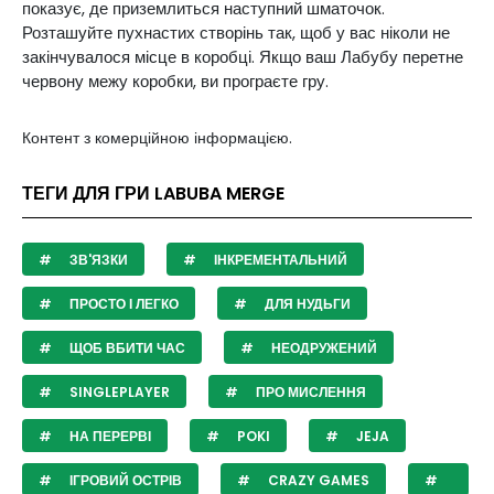
показує,
де
приземлиться наступний шматочок.
Розташуйте
пухнастих створінь
так, щоб у вас ніколи не
закінчувалося місце в коробці.
Якщо ваш
Лабубу
перетне
червону межу коробки, ви програєте гру.
Контент з комерційною інформацією.
ТЕГИ ДЛЯ ГРИ LABUBA MERGE
ЗВ'ЯЗКИ
ІНКРЕМЕНТАЛЬНИЙ
ПРОСТО І ЛЕГКО
ДЛЯ НУДЬГИ
ЩОБ ВБИТИ ЧАС
НЕОДРУЖЕНИЙ
SINGLEPLAYER
ПРО МИСЛЕННЯ
НА ПЕРЕРВІ
POKI
JEJA
ІГРОВИЙ ОСТРІВ
CRAZY GAMES