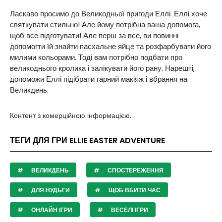
Ласкаво просимо до Великодньої пригоди Еллі. Еллі хоче
святкувати стильно! Але йому потрібна ваша допомога,
щоб все підготувати! Але перш за все, ви повинні
допомогти їй знайти пасхальне яйце та розфарбувати його
милими кольорами. Тоді вам потрібно подбати про
великоднього кролика і залікувати його рану. Нарешті,
допоможи Еллі підібрати гарний макіяж і вбрання на
Великдень.
Контент з комерційною інформацією.
ТЕГИ ДЛЯ ГРИ ELLIE EASTER ADVENTURE
ВЕЛИКДЕНЬ
СПОСТЕРЕЖЕННЯ
ДЛЯ НУДЬГИ
ЩОБ ВБИТИ ЧАС
ОНЛАЙН ІГРИ
ВЕСЕЛІ ІГРИ