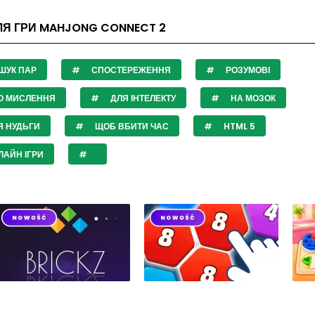
ЛЯ ГРИ MAHJONG CONNECT 2
ШУК ПАР
СПОСТЕРЕЖЕННЯ
РОЗУМОВІ
О МИСЛЕННЯ
ДЛЯ ІНТЕЛЕКТУ
НА МОЗОК
Я НУДЬГИ
ЩОБ ВБИТИ ЧАС
HTML 5
АЙН ІГРИ