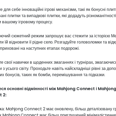
е для себе інноваційні ігрові механізми, такі як бонусні плит
ані плитки та випадкові плитки, які додадуть різноманітності
и вашому ігровому процесу.
ючий сюжетний режим запрошує вас стежити за історією Ме
и їй відновити її рідне село. Розгадуйте головоломки та від
 приховані на наступних етапах подорожі.
е свої навички в щоденних змаганнях і турнірах, змагаючис
 з усього світу. Проходьте навіть найскладніші рівні за до
их бонусів, таких як бомби, перемішування та підказки.
еся основні відмінності між Mahjong Connect і Mahjon
 2:
ка: Mahjong Connect 2 має оновлену, більш деталізовану г
як Mahjong Connect має більш приглушений мінімалістични