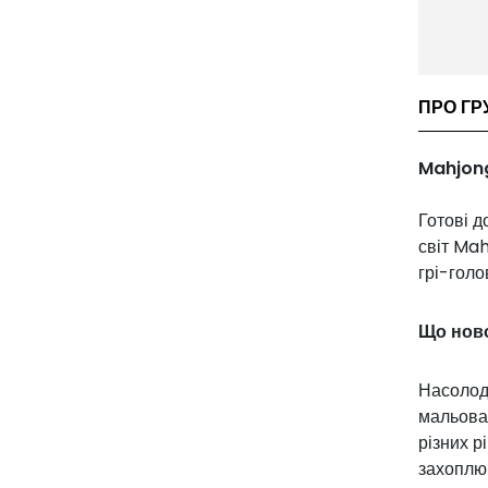
ПРО ГР
Mahjong
Готові д
світ Mah
грі-голо
Що ново
Насолод
мальован
різних р
захоплюю