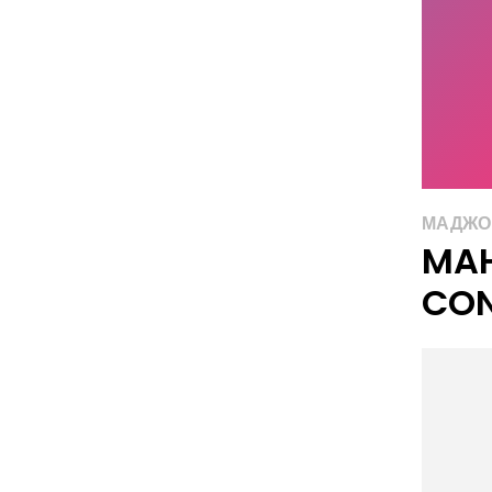
МАДЖО
MA
CON