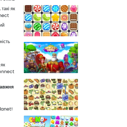
такі як
nnect
ий
ність
 як
Connect
равжня
lanet!