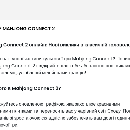
У MAHJONG CONNECT 2
 Connect 2 онлайн: Нові виклики в класичній головоло
о наступної частини культової гри Mahjong Connect? Порин
jong Connect 2 і відкрийте для себе абсолютно нові виклик
воломці, улюбленій мільйонами гравців!
го в Mahjong Connect 2?
жуйтесь оновленою графікою, яка захоплює красивими
ими плитками та переносить вас у чарівний світ Сходу. По
івнів зі зростаючою складністю забезпечать вам довгі години
чої гри.