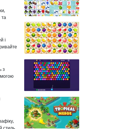
ки,
 та
й і
кривайте
ь з
помогою
g
рафіку,
й стиль