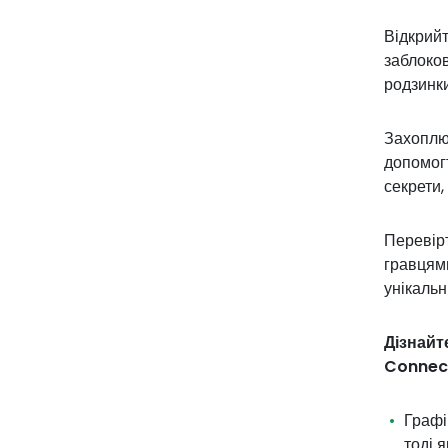
Відкрийт
заблоков
родзинк
Захоплю
допомогт
секрети,
Перевірт
гравцями
унікальн
Дізнайт
Connect
Графі
тоді 