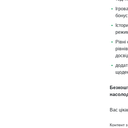
Ігров
бонус
Істор
режим
Рівні
рівнів
досві
додат
щоден
Безкошт
насолод
Вас цік
Контент 