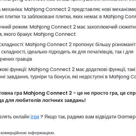
а механіка: Mahjong Connect 2 представляє нові механізми, 
ні плитки та заблоковані плитки, яких немає в Mahjong Co
ичний режим: Mahjong Connect 2 має захоплюючий сюжетн
, якого бракує Mahjong Connect
 складності: Mahjong Connect 2 пропонує більшу різноманіт
 складності, ідеально підходить як для початківців, так і для
дчених гравців
кові функції: Mahjong Connect 2 має додаткові функції, такі
ні завдання, турніри та бонуси, які недоступні в Mahjong 
овна гра Mahjong Connect 2 - це не просто гра, це сп
а для любителів логічних завдань!
авлять онлайн
ігри
? Якщо так, радимо вам відвідати Gamep
з комерційною інформацією.