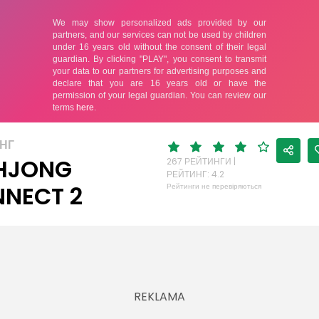
НГ
HJONG
267 РЕЙТИНГИ |
РЕЙТИНГ: 4.2
NECT 2
Рейтинги не перевіряються