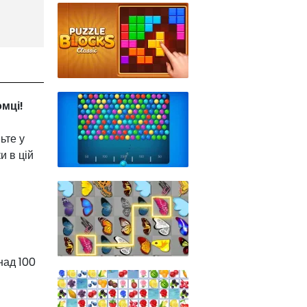
мці!
ьте у
и в цій
над 100