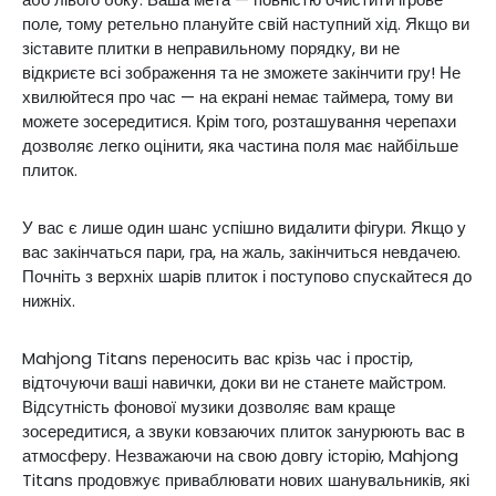
або лівого боку.
Ваша мета — повністю очистити ігрове
поле, тому ретельно плануйте свій наступний хід. Якщо ви
зіставите плитки в неправильному порядку, ви не
відкриєте всі зображення та не зможете закінчити гру! Не
хвилюйтеся про час — на екрані немає таймера, тому ви
можете зосередитися. Крім того, розташування черепахи
дозволяє легко оцінити, яка частина поля має найбільше
плиток.
У вас є лише один шанс успішно видалити фігури. Якщо у
вас закінчаться пари, гра, на жаль, закінчиться невдачею.
Почніть з верхніх шарів плиток і поступово спускайтеся до
нижніх.
Mahjong Titans переносить вас крізь час і простір,
відточуючи ваші навички, доки ви не станете майстром.
Відсутність фонової музики дозволяє вам краще
зосередитися, а звуки ковзаючих плиток занурюють вас в
атмосферу. Незважаючи на свою довгу історію, Mahjong
Titans продовжує приваблювати нових шанувальників, які