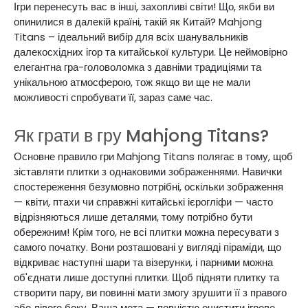
Ігри перенесуть вас в інші, захопливі світи! Що, якби ви
опинилися в далекій країні, такій як Китай? Mahjong
Titans – ідеальний вибір для всіх шанувальників
далекосхідних ігор та китайської культури. Це неймовірно
елегантна гра-головоломка з давніми традиціями та
унікальною атмосферою, тож якщо ви ще не мали
можливості спробувати її, зараз саме час.
Як грати в гру Mahjong Titans?
Основне правило гри Mahjong Titans полягає в тому, щоб
зіставляти плитки з однаковими зображеннями. Навички
спостереження безумовно потрібні, оскільки зображення
— квіти, птахи чи справжні китайські ієрогліфи — часто
відрізняються лише деталями, тому потрібно бути
обережним! Крім того, не всі плитки можна пересувати з
самого початку. Вони розташовані у вигляді піраміди, що
відкриває наступні шари та візерунки, і парними можна
об'єднати лише доступні плитки.
Щоб підняти плитку та
створити пару, ви повинні мати змогу зрушити її з правого