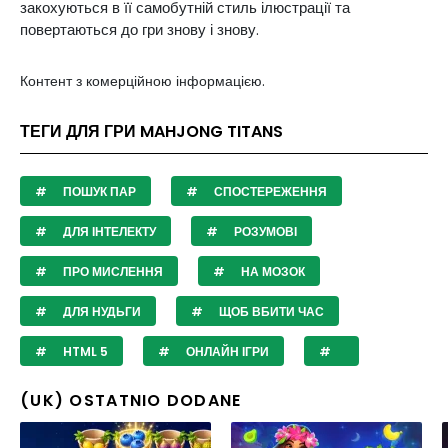
закохуються в її самобутній стиль ілюстрації та
повертаються до гри знову і знову.
Контент з комерційною інформацією.
ТЕГИ ДЛЯ ГРИ MAHJONG TITANS
ПОШУК ПАР
СПОСТЕРЕЖЕННЯ
ДЛЯ ІНТЕЛЕКТУ
РОЗУМОВІ
ПРО МИСЛЕННЯ
НА МОЗОК
ДЛЯ НУДЬГИ
ЩОБ ВБИТИ ЧАС
HTML 5
ОНЛАЙН ІГРИ
(UK) OSTATNIO DODANE