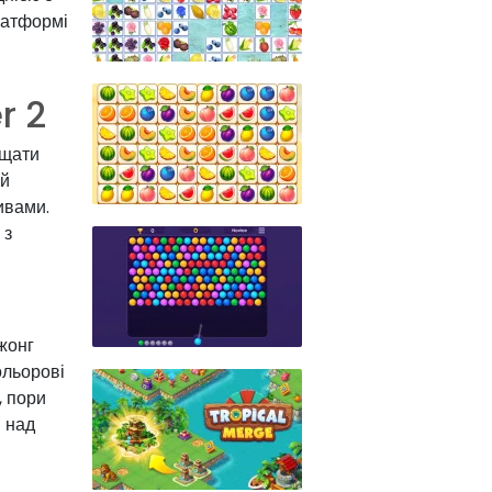
латформі
r 2
іщати
ій
ивами.
 з
жонг
ольорові
, пори
н над