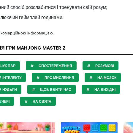
нний спосіб розслабитися і тренувати свій розум;
люючий геймплей годинами.
з комерційною інформацією.
ЛЯ ГРИ MAHJONG MASTER 2
ШУК ПАР
СПОСТЕРЕЖЕННЯ
РОЗУМОВІ
 ІНТЕЛЕКТУ
ПРО МИСЛЕННЯ
НА МОЗОК
Я НУДЬГИ
ЩОБ ВБИТИ ЧАС
НА ВИХІДНІ
ЧЕРІ
НА СВЯТА