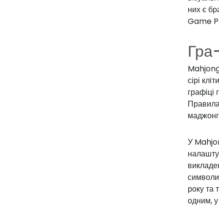
них є б
Game Pl
Гра
Mahjong
сірі клі
графіці 
Правила 
маджонга
У Mahjon
налаштув
викладен
символи,
року та 
одним, у