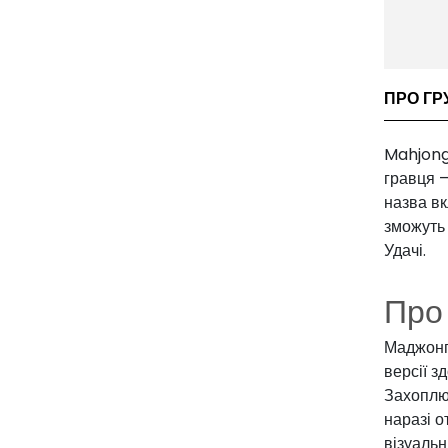
ПРО ГР
Mahjong
гравця —
назва вк
зможуть
Удачі.
Про
Маджонг
версії з
Захоплю
наразі о
візуальн