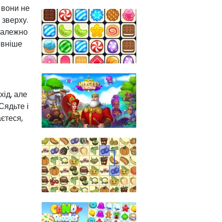
 вони не
 зверху.
 залежно
ивніше
хід, але
Сядьте і
єтеся,