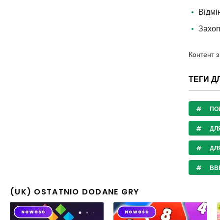
Відмі
Захоп
Контент 
ТЕГИ Д
ПО
ДЛЯ
ДЛ
ВВЕ
(UK) OSTATNIO DODANE GRY