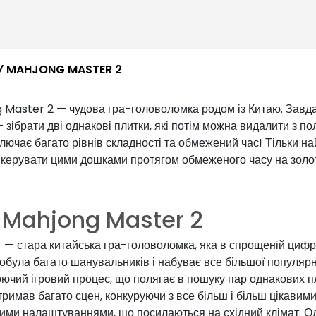
У MAHJONG MASTER 2
 Master 2 — чудова гра-головоломка родом із Китаю. Завд
 зібрати дві однакові плитки, які потім можна видалити з по
лючає багато рівнів складності та обмежений час! Тільки н
 керувати цими дошками протягом обмеженого часу на золо
 Mahjong Master 2
 — стара китайська гра-головоломка, яка в спрощеній цифр
добула багато шанувальників і набуває все більшої популярн
ючий ігровий процес, що полягає в пошуку пар однакових п
тримав багато сцен, конкуруючи з все більш і більш цікавими
ими налаштуваннями, що посилаються на східний клімат. Од