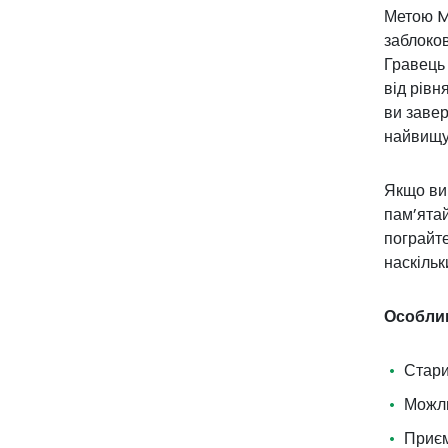
Метою M
заблоков
Гравець 
від рівн
ви завер
найвищу 
Якщо ви 
пам’ятай
пограйте
наскільк
Особлив
Стари
Можли
Приєм