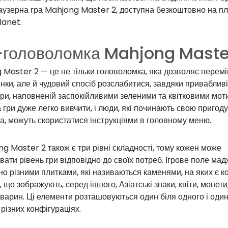
раузерна гра Mahjong Master 2, доступна безкоштовно на п
anet.
-головоломка Mahjong Maste
 Master 2 — це не тільки головоломка, яка дозволяє перем
тинки, але й чудовий спосіб розслабитися, завдяки приваблив
гри, наповненій заспокійливими зеленими та квітковими мот
гри дуже легко вивчити, і люди, які починають свою пригоду
, можуть скористатися інструкціями в головному меню.
g Master 2 також є три рівні складності, тому кожен може
ати рівень гри відповідно до своїх потреб. Ігрове поле мад
о різними плитками, які називаються каменями, на яких є к
 що зображують, серед іншого, Азіатські знаки, квіти, монети
тварин. Ці елементи розташовуються один біля одного і оди
 різних конфігураціях.