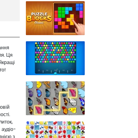
ання
ля. Ця
айкращі
то!
овій
ості.
литок,
 аудіо-
нією з