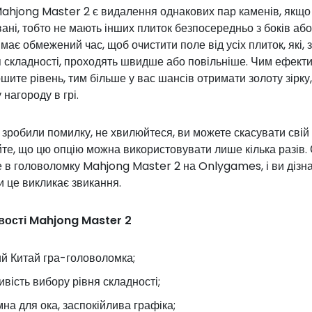
ahjong Master 2 є видалення однакових пар каменів, якщо
ані, тобто не мають інших плиток безпосередньо з боків або
має обмежений час, щоб очистити поле від усіх плиток, які,
я складності, проходять швидше або повільніше. Чим ефект
шите рівень, тим більше у вас шансів отримати золоту зірку,
нагороду в грі.
зробили помилку, не хвилюйтеся, ви можете скасувати свій 
те, що цю опцію можна використовувати лише кілька разів. 
 в головоломку Mahjong Master 2 на Onlygames, і ви дізна
и це викликає звикання.
ості Mahjong Master 2
й Китай гра-головоломка;
вість вибору рівня складності;
на для ока, заспокійлива графіка;