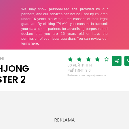
НГ
HJONG
60 РЕЙТИНГИ |
РЕЙТИНГ: 3.6
TER 2
Рейтинги не перевіряються