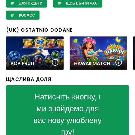
ДЛЯ НУДЬГИ
ЩОБ ВБИТИ ЧАС
КОСМОС
(UK) OSTATNIO DODANE
POP FRUIT
HAWAII MATCH 6
ЩАСЛИВА ДОЛЯ
Натисніть кнопку, і
ми знайдемо для
вас нову улюблену
гру!