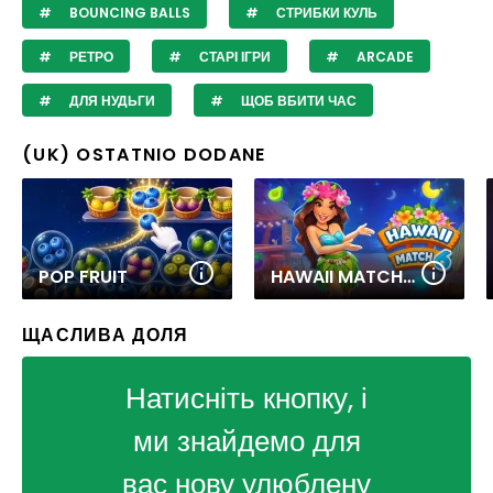
BOUNCING BALLS
СТРИБКИ КУЛЬ
РЕТРО
СТАРІ ІГРИ
ARCADE
ДЛЯ НУДЬГИ
ЩОБ ВБИТИ ЧАС
(UK) OSTATNIO DODANE
POP FRUIT
HAWAII MATCH 6
ЩАСЛИВА ДОЛЯ
Натисніть кнопку, і
ми знайдемо для
вас нову улюблену