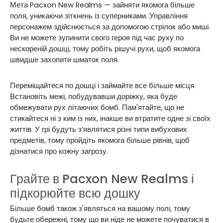
Мета Pacxon New Realms — зайняти якомога більше
поля, уникаючи зіткнень із суперниками. Управління
персонажем здійснюється за допомогою стрілок або миші.
Ви не можете зупинити свого героя під час руху по
нескореній дошці, тому робіть рішучі рухи, щоб якомога
швидше захопити шматок поля.
Переміщайтеся по дошці і займайте все більше місця.
Встановіть межі, побудувавши доріжку, яка буде
обмежувати рух літаючих бомб. Пам'ятайте, що не
стикайтеся ні з ким із них, інакше ви втратите одне зі своїх
життів. У грі будуть з’являтися різні типи вибухових
предметів, тому пройдіть якомога більше рівнів, щоб
дізнатися про кожну загрозу.
Грайте в Pacxon New Realms і
підкорюйте всю дошку
Більше бомб також з'являться на вашому полі, тому
будьте обережні, тому що ви ніде не можете почуватися в