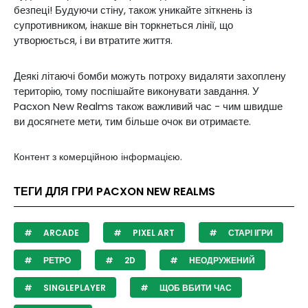
безпеці! Будуючи стіну, також уникайте зіткнень із
супротивником, інакше він торкнеться лінії, що
утворюється, і ви втратите життя.
Деякі літаючі бомби можуть потроху видаляти захоплену
територію, тому поспішайте виконувати завдання. У
Pacxon New Realms також важливий час - чим швидше
ви досягнете мети, тим більше очок ви отримаєте.
Контент з комерційною інформацією.
ТЕГИ ДЛЯ ГРИ PACXON NEW REALMS
ARCADE
PIXEL ART
СТАРІ ІГРИ
РЕТРО
2D
НЕОДРУЖЕНИЙ
SINGLEPLAYER
ЩОБ ВБИТИ ЧАС