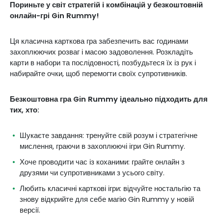
Пориньте у світ стратегій і комбінацій у безкоштовній
онлайн-грі Gin Rummy!
Ця класична карткова гра забезпечить вас годинами
захоплюючих розваг і масою задоволення. Розкладіть
карти в набори та послідовності, позбудьтеся їх із рук і
набирайте очки, щоб перемогти своїх супротивників.
Безкоштовна гра Gin Rummy ідеально підходить для
тих, хто:
Шукаєте завдання: тренуйте свій розум і стратегічне
мислення, граючи в захоплюючі ігри Gin Rummy.
Хоче проводити час із коханими: грайте онлайн з
друзями чи супротивниками з усього світу.
Любить класичні карткові ігри: відчуйте ностальгію та
знову відкрийте для себе магію Gin Rummy у новій
версії.