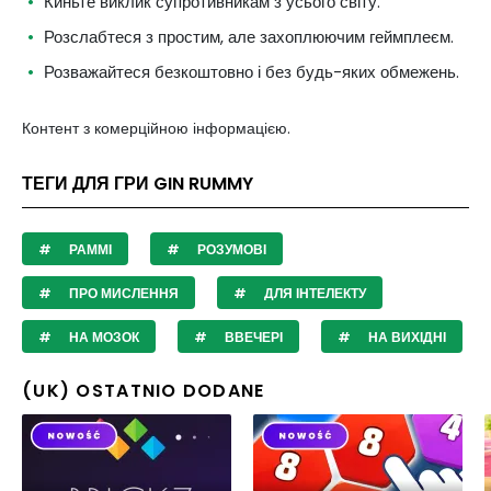
Киньте виклик супротивникам з усього світу.
Розслабтеся з простим, але захоплюючим геймплеєм.
Розважайтеся безкоштовно і без будь-яких обмежень.
Контент з комерційною інформацією.
ТЕГИ ДЛЯ ГРИ GIN RUMMY
РАММІ
РОЗУМОВІ
ПРО МИСЛЕННЯ
ДЛЯ ІНТЕЛЕКТУ
НА МОЗОК
ВВЕЧЕРІ
НА ВИХІДНІ
(UK) OSTATNIO DODANE