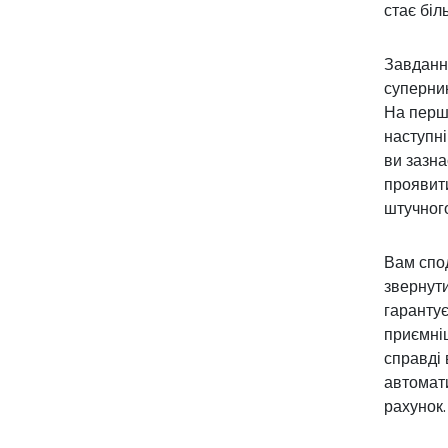
стає біл
Завдання
суперник
На першо
наступні
ви зазна
проявити
штучного
Вам спод
звернути
гарантує
приємніш
справді 
автомати
рахунок.