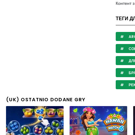
Контент 
ТЕГИ Д
AR
СО
ДЛ
БРА
РЕК
(UK) OSTATNIO DODANE GRY