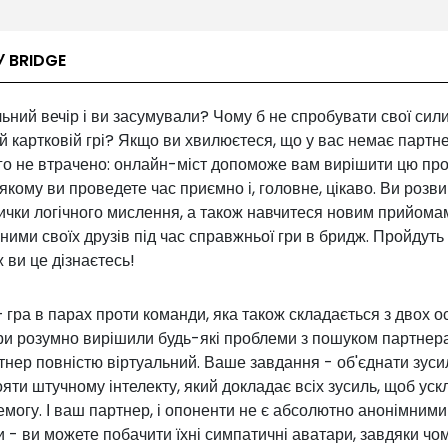
У BRIDGE
льний вечір і ви засумували? Чому б не спробувати свої сили
й картковій грі? Якщо ви хвилюєтеся, що у вас немає партн
ого не втрачено: онлайн-міст допоможе вам вирішити цю пр
якому ви проведете час приємно і, головне, цікаво. Ви розв
ички логічного мислення, а також навчитеся новим прийома
ними своїх друзів під час справжньої гри в бридж. Пройдуть
 ви це дізнаєтесь!
гра в парах проти команди, яка також складається з двох ос
ри розумно вирішили будь-які проблеми з пошуком партнера 
нер повністю віртуальний. Ваше завдання - об'єднати зуси
яти штучному інтелекту, який докладає всіх зусиль, щоб ус
могу. І ваш партнер, і опоненти не є абсолютно анонімними
 - ви можете побачити їхні симпатичні аватари, завдяки чо