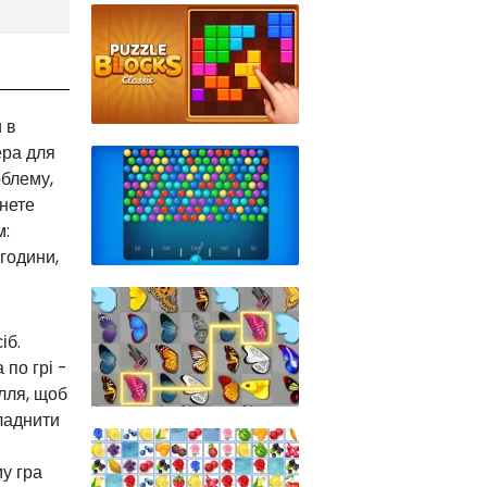
 в
ера для
облему,
инете
м:
 години,
іб.
по грі -
лля, щоб
кладнити
му гра