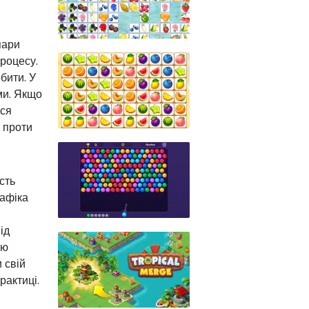
пари
процесу.
бити. У
ми. Якщо
ься
 проти
сть
рафіка
ід
ою
 свій
рактиці.