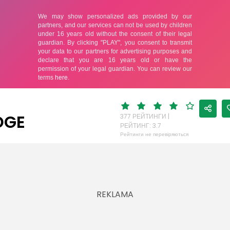
А
DGE
377 РЕЙТИНГИ |
РЕЙТИНГ: 3.7
Рейтинги не перевіряються