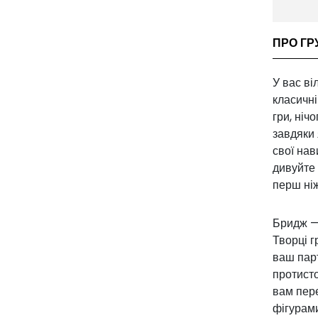
ПРО ГР
У вас ві
класичні
гри, ніч
завдяки 
свої нав
дивуйте 
перш ніж
Бридж — 
Творці г
ваш парт
протисто
вам пере
фігурами