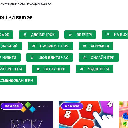
з комерційною інформацією.
ЛЯ ГРИ BRIDGE
CADE
ДЛЯ ВЕЧІРОК
ВВЕЧЕРІ
НА ВИХІ
ЦІАЛЬНИЙ
ПРО МИСЛЕННЯ
РОЗУМОВІ
Я НУДЬГИ
ЩОБ ВБИТИ ЧАС
ОНЛАЙН ІГРИ
УЗЕРНІ ІГРИ
ВЕСЕЛІ ІГРИ
ЧУДОВІ ІГРИ
ОМЕНДОВАНІ ІГРИ