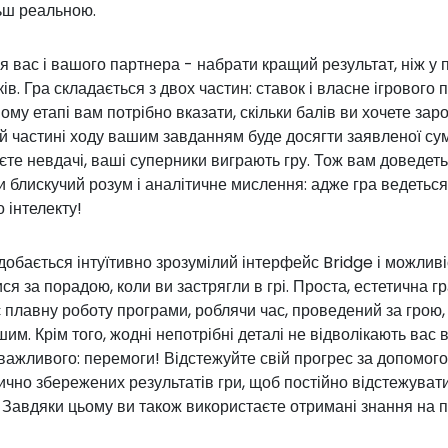
ьш реальною.
 вас і вашого партнера - набрати кращий результат, ніж у 
ів. Гра складається з двох частин: ставок і власне ігрового 
му етапі вам потрібно вказати, скільки балів ви хочете заро
й частині ходу вашим завданням буде досягти заявленої су
єте невдачі, ваші суперники виграють гру. Тож вам доведет
 блискучий розум і аналітичне мислення: адже гра ведеться
 інтелекту!
обається інтуїтивно зрозумілий інтерфейс Bridge і можливі
ся за порадою, коли ви застрягли в грі. Проста, естетична г
 плавну роботу програми, роблячи час, проведений за грою,
им. Крім того, жодні непотрібні деталі не відволікають вас в
важливого: перемоги! Відстежуйте свій прогрес за допомог
чно збережених результатів гри, щоб постійно відстежувати
 Завдяки цьому ви також використаєте отримані знання на п