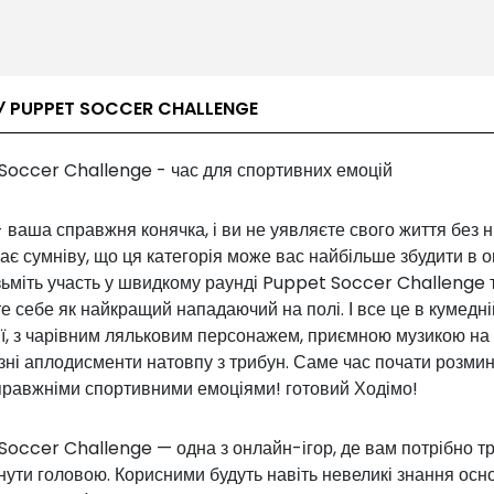
У PUPPET SOCCER CHALLENGE
Soccer Challenge - час для спортивних емоцій
 ваша справжня конячка, і ви не уявляєте свого життя без 
ає сумніву, що ця категорія може вас найбільше збудити в 
ізьміть участь у швидкому раунді Puppet Soccer Challenge 
е себе як найкращий нападаючий на полі. І все це в кумедні
ї, з чарівним ляльковим персонажем, приємною музикою на 
зні аплодисменти натовпу з трибун. Саме час почати розми
правжніми спортивними емоціями! готовий Ходімо!
Soccer Challenge — одна з онлайн-ігор, де вам потрібно т
ути головою. Корисними будуть навіть невеликі знання осн