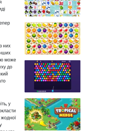
я
иді
Тепер
з них
інших
ою може
уху до
який
ато
ть, у
докласти
в жодної
у