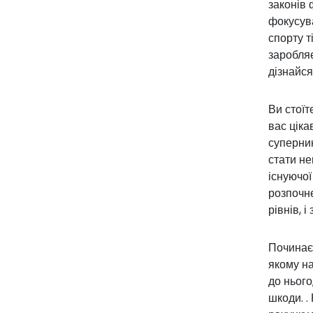
законів 
фокусува
спорту т
заробляє
дізнайся
Ви стоїт
вас ціка
суперни
стати не
існуючої
розпочн
рівнів, 
Починаєт
якому на
до нього
шкоди. .