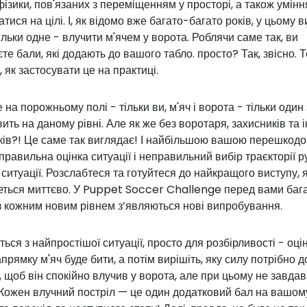
фізики, пов'язаних з переміщенням у просторі, а також умінн
тися на цілі. І, як відомо вже багато-багато років, у цьому в
ільки одне - влучити м'ячем у ворота. Роблячи саме так, ви
те бали, які додають до вашого табло. просто? Так, звісно. 
, як застосувати це на практиці.
е на порожньому полі - тільки ви, м'яч і ворота - тільки один 
вить на даному рівні. Але як же без воротаря, захисників та 
ків?! Це саме так виглядає! І найбільшою вашою перешкод
правильна оцінка ситуації і неправильний вибір траєкторії р
 ситуації. Розслабтеся та готуйтеся до найкращого виступу, 
еться миттєво. У Puppet Soccer Challenge перед вами баг
і з кожним новим рівнем з’являються нові випробування.
ься з найпростішої ситуації, просто для розбірливості - оціні
прямку м'яч буде бити, а потім вирішіть, яку силу потрібно 
, щоб він спокійно влучив у ворота, але при цьому не завда
 Кожен влучний постріл — це один додатковий бал на вашом