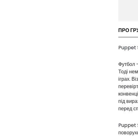
ПРО ГР
Puppet 
Футбол -
Тоді нем
іграх. В
перевірт
конвенці
під вира
перед с
Puppet 
поворухн