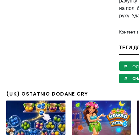
рахунку 
на полі 
руху. Уда
Контент 
ТЕГИ Д
ФУ
ОНЛ
(UK) OSTATNIO DODANE GRY