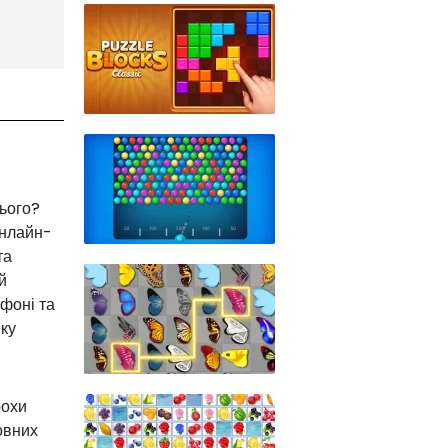
нього?
онлайн-
та
й
фоні та
нку
рохи
овних