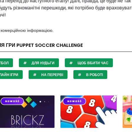
та перехід до наступного етапу! Далі, правда, це буде не так
будуть різноманітні перешкоди, які потрібно буде враховуват
чі!
з комерційною інформацією.
ЛЯ ГРИ PUPPET SOCCER CHALLENGE
ТБОЛ
ДЛЯ НУДЬГИ
ЩОБ ВБИТИ ЧАС
АЙН ІГРИ
НА ПЕРЕРВІ
В РОБОТІ