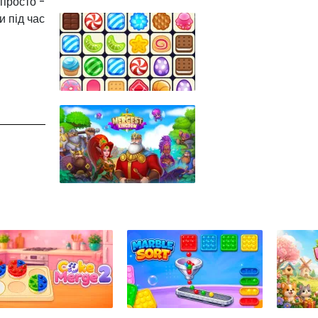
 просто -
и під час