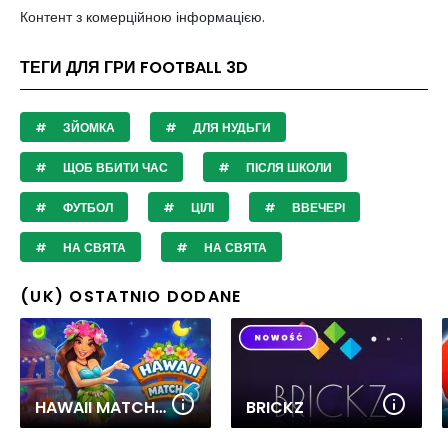
Контент з комерційною інформацією.
ТЕГИ ДЛЯ ГРИ FOOTBALL 3D
ЗЙОМКА
ДЛЯ НУДЬГИ
ЩОБ ВБИТИ ЧАС
ПІСЛЯ ШКОЛИ
ФУТБОЛ
ЦІЛІ
ВВЕЧЕРІ
НА СВЯТА
НА СВЯТА
(UK) OSTATNIO DODANE
HAWAII MATCH 6
BRICKZ