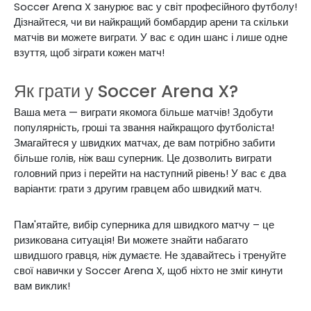
Soccer Arena X занурює вас у світ професійного футболу!
Дізнайтеся, чи ви найкращий бомбардир арени та скільки
матчів ви можете виграти. У вас є один шанс і лише одне
взуття, щоб зіграти кожен матч!
Як грати у Soccer Arena X?
Ваша мета — виграти якомога більше матчів! Здобути
популярність, гроші та звання найкращого футболіста!
Змагайтеся у швидких матчах, де вам потрібно забити
більше голів, ніж ваш суперник. Це дозволить виграти
головний приз і перейти на наступний рівень! У вас є два
варіанти: грати з другим гравцем або швидкий матч.
Пам'ятайте, вибір суперника для швидкого матчу – це
ризикована ситуація! Ви можете знайти набагато
швидшого гравця, ніж думаєте. Не здавайтесь і тренуйте
свої навички у Soccer Arena X, щоб ніхто не зміг кинути
вам виклик!