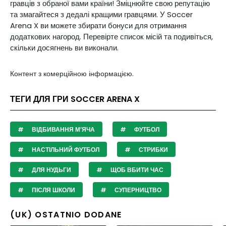
гравців з обраної вами країни! Зміцнюйте свою репутацію
та змагайтеся з дедалі кращими гравцями. У Soccer
Arena X ви можете збирати бонуси для отримання
додаткових нагород. Перевірте список місій та подивіться,
скільки досягнень ви виконали.
Контент з комерційною інформацією.
ТЕГИ ДЛЯ ГРИ SOCCER ARENA X
ВІДБИВАННЯ М’ЯЧА
ФУТБОЛ
НАСТІЛЬНИЙ ФУТБОЛ
СТРИБКИ
ДЛЯ НУДЬГИ
ЩОБ ВБИТИ ЧАС
ПІСЛЯ ШКОЛИ
СУПЕРНИЦТВО
(UK) OSTATNIO DODANE