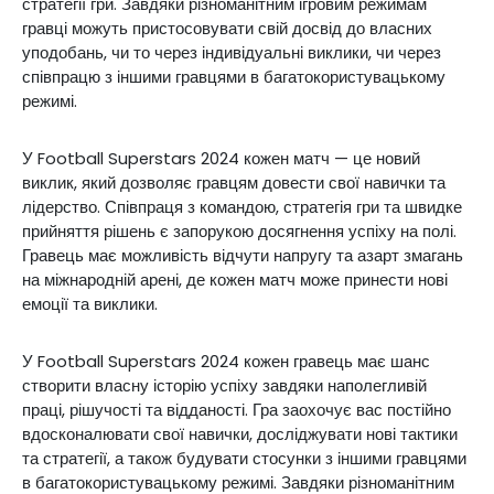
стратегії гри. Завдяки різноманітним ігровим режимам
гравці можуть пристосовувати свій досвід до власних
уподобань, чи то через індивідуальні виклики, чи через
співпрацю з іншими гравцями в багатокористувацькому
режимі.
У Football Superstars 2024 кожен матч — це новий
виклик, який дозволяє гравцям довести свої навички та
лідерство. Співпраця з командою, стратегія гри та швидке
прийняття рішень є запорукою досягнення успіху на полі.
Гравець має можливість відчути напругу та азарт змагань
на міжнародній арені, де кожен матч може принести нові
емоції та виклики.
У Football Superstars 2024 кожен гравець має шанс
створити власну історію успіху завдяки наполегливій
праці, рішучості та відданості. Гра заохочує вас постійно
вдосконалювати свої навички, досліджувати нові тактики
та стратегії, а також будувати стосунки з іншими гравцями
в багатокористувацькому режимі. Завдяки різноманітним