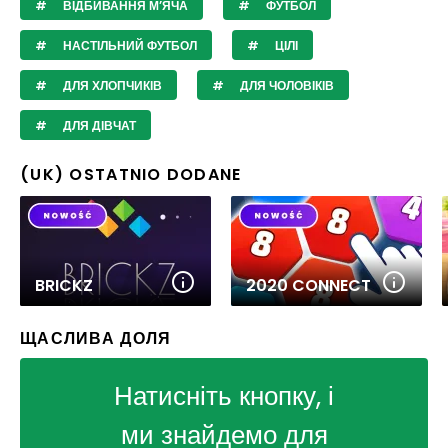
ВІДБИВАННЯ М’ЯЧА
ФУТБОЛ
НАСТІЛЬНИЙ ФУТБОЛ
ЦІЛІ
ДЛЯ ХЛОПЧИКІВ
ДЛЯ ЧОЛОВІКІВ
ДЛЯ ДІВЧАТ
(UK) OSTATNIO DODANE
BRICKZ
2020 CONNECT
ЩАСЛИВА ДОЛЯ
Натисніть кнопку, і
ми знайдемо для