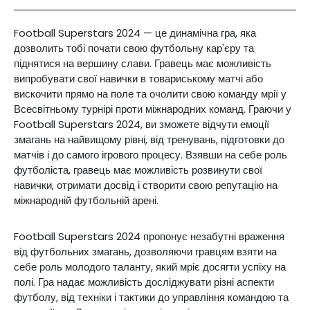
Football Superstars 2024 — це динамічна гра, яка
дозволить тобі почати свою футбольну кар'єру та
піднятися на вершину слави. Гравець має можливість
випробувати свої навички в товариському матчі або
вискочити прямо на поле та очолити свою команду мрії у
Всесвітньому турнірі проти міжнародних команд. Граючи у
Football Superstars 2024, ви зможете відчути емоції
змагань на найвищому рівні, від тренувань, підготовки до
матчів і до самого ігрового процесу. Взявши на себе роль
футболіста, гравець має можливість розвинути свої
навички, отримати досвід і створити свою репутацію на
міжнародній футбольній арені.
Football Superstars 2024 пропонує незабутні враження
від футбольних змагань, дозволяючи гравцям взяти на
себе роль молодого таланту, який мріє досягти успіху на
полі. Гра надає можливість досліджувати різні аспекти
футболу, від техніки і тактики до управління командою та