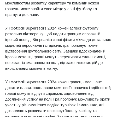
можливостям розвитку характеру та команди кожен
гравець може знайти своє місце у світі футболу та
прагнути до слави.
У Football Superstars 2024 кожен аспект футболу
ретельно відтворено, щоб надати гравцям справжній
ігровий досвід. Від реалістичної фізики м’яча до детальних
моделей персонажів і стадіонів, гра пропонує точне
відтворення футбольного світу. Завдяки вдосконаленій
ігровій механіці гравці можуть переживати сильні емоції,
пов’язані із змаганням на полі, від захоплюючих дій до
вирішальних моментів матчу.
У Football Superstars 2024 кожен гравець має шанс
досягти слави, подолавши межі своїх навичок і здібностей,
гравці можуть відчути справжнє задоволення від
досягнення успіху на полі. Гра пропонує можливість брати
участь у різноманітних подіях, турнірах і змаганнях, які
дозволяють розвивати свою футбольну кар’єру та
вигравати престижні трофеї. Завдяки системі прогресу