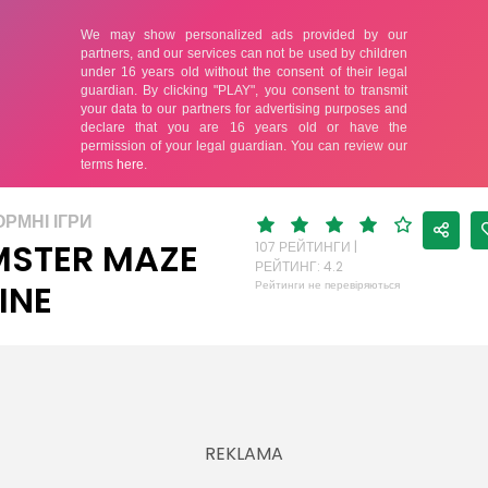
РМНІ ІГРИ
STER MAZE
107 РЕЙТИНГИ |
РЕЙТИНГ: 4.2
INE
Рейтинги не перевіряються