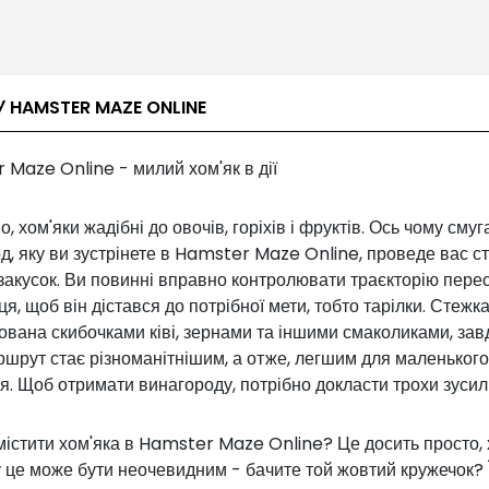
У HAMSTER MAZE ONLINE
Maze Online - милий хом'як в дії
о, хом'яки жадібні до овочів, горіхів і фруктів. Ось чому смуг
, яку ви зустрінете в Hamster Maze Online, проведе вас с
закусок. Ви повинні вправно контролювати траєкторію пере
я, щоб він дістався до потрібної мети, тобто тарілки. Стежк
вана скибочками ківі, зернами та іншими смаколиками, зав
шрут стає різноманітнішим, а отже, легшим для маленького
я. Щоб отримати винагороду, потрібно докласти трохи зусил
істити хом'яка в Hamster Maze Online? Це досить просто, 
 це може бути неочевидним - бачите той жовтий кружечок? Ї