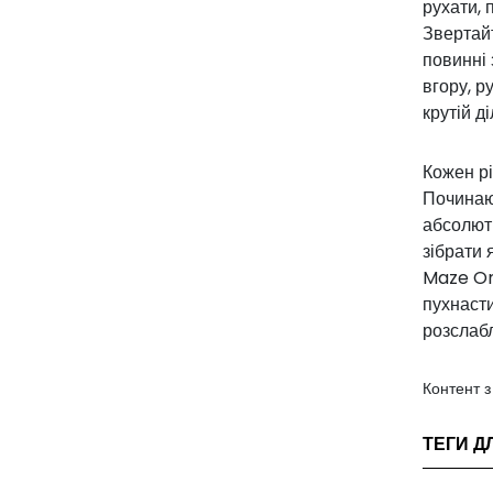
рухати, 
Звертайт
повинні 
вгору, р
крутій д
Кожен рі
Починаюч
абсолютн
зібрати 
Maze Onl
пухнасти
розслабл
Контент 
ТЕГИ Д