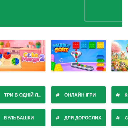
ТРИ В ОДНІЙ ЛІНІЇ
ОНЛАЙН ІГРИ
К
БУЛЬБАШКИ
ДЛЯ ДОРОСЛИХ
C