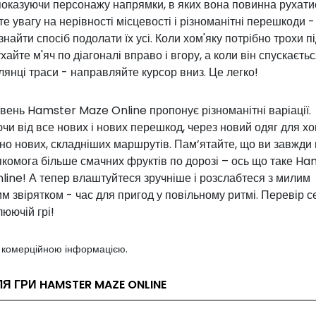
показуючи персонажу напрямки, в яких вона повинна рухати
е увагу на нерівності місцевості і різноманітні перешкоди -
знайти спосіб подолати їх усі. Коли хом'яку потрібно трохи п
ухайте м'яч по діагоналі вправо і вгору, а коли він спускаєть
ілянці траси - направляйте курсор вниз. Це легко!
вень Hamster Maze Online пропонує різноманітні варіації.
и від все нових і нових перешкод, через новий одяг для хом
о нових, складніших маршрутів. Пам’ятайте, що ви завжди 
якомога більше смачних фруктів по дорозі – ось що таке H
ine! А тепер влаштуйтеся зручніше і розслабтеся з милим
м звірятком - час для пригод у повільному ритмі. Перевір се
юючій грі!
з комерційною інформацією.
ЛЯ ГРИ HAMSTER MAZE ONLINE