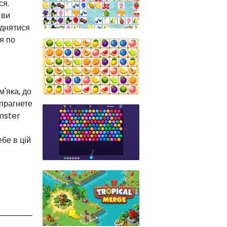
ся.
 ви
іднятися
ся по
'яка, до
прагнете
amster
бе в цій