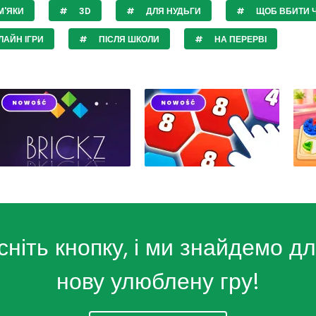
М'ЯКИ
3D
ДЛЯ НУДЬГИ
ЩОБ ВБИТИ 
АЙН ІГРИ
ПІСЛЯ ШКОЛИ
НА ПЕРЕРВІ
сніть кнопку, і ми знайдемо дл
нову улюблену гру!