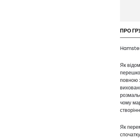
ПРО ГР
Hamster 
Як відом
перешкод
повною 
вихованц
розмальо
чому мар
створінн
Як перем
спочатку