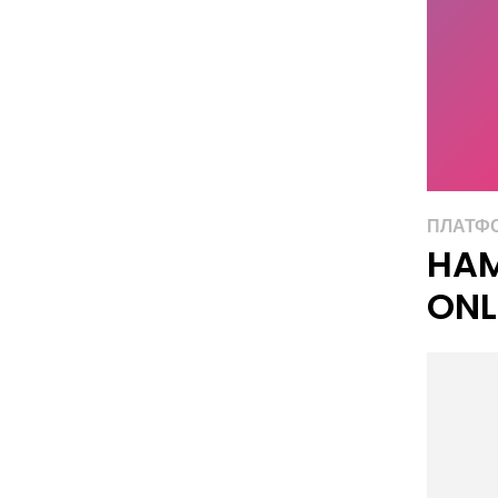
ПЛАТФО
HAM
ONL