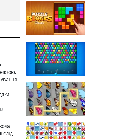
а
тежкою,
сування
а
дяки
ь!
хоча
ї слід