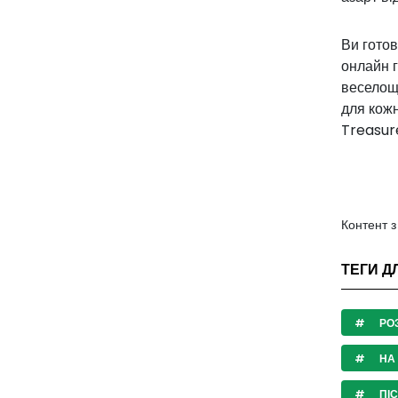
Ви готов
онлайн г
веселощі
для кожн
Treasure
Контент 
ТЕГИ ДЛ
РО
НА
ПІ