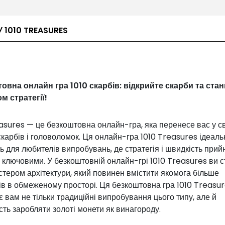
 1010 TREASURES
овна онлайн гра 1010 скарбів: відкрийте скарби та стан
м стратегії!
asures — це безкоштовна онлайн-гра, яка перенесе вас у св
карбів і головоломок. Ця онлайн-гра 1010 Treasures ідеаль
ь для любителів випробувань, де стратегія і швидкість прий
 ключовими. У безкоштовній онлайн-грі 1010 Treasures ви с
тером архітектури, який повинен вмістити якомога більше
ів в обмеженому просторі. Ця безкоштовна гра 1010 Treasu
 вам не тільки традиційні випробування цього типу, але й
ть заробляти золоті монети як винагороду.