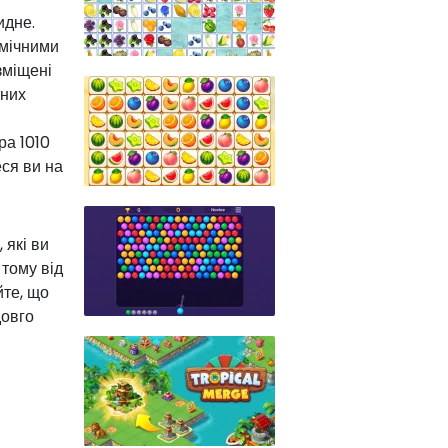
идне.
амічними
зміщені
йних
ра 1010
ся ви на
 які ви
 тому від
йте, що
довго