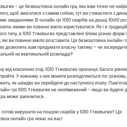
asures - це безкоштовна онлайн гра, яка вам точно не набр
того, щоб змагатися з самим собою, тут ви стикаєтеся з дин
ими завданнями. В онлайн грі 1010 скарбів на дошці 10х10 ро
онети, якими ви повинні вміло користуватися. Як і в традиці
кого типу, в 1010 Treasures представлені блоки різних форм і
, які ви повинні вміло розставити. Ця безкоштовна онлайн-г
s дозволить вам придумати власну тактику – чи зосередите
альній чи вертикальній розкладці?
ну від класичних ігор, 1010 Treasures пропонує багато рівнів,
пройти. У кожному з них монети розподіляються по-різному,
жить, як швидко ви перейдете до наступного етапу. Пам'ята
лайн-грі 1010 Treasures не необмежений - якщо ви будете 
гра може закінчитися.
 готові вирушити на пошуки скарбів у 1010 Treasures? Ця
вна онлайн гра чекає на вас!