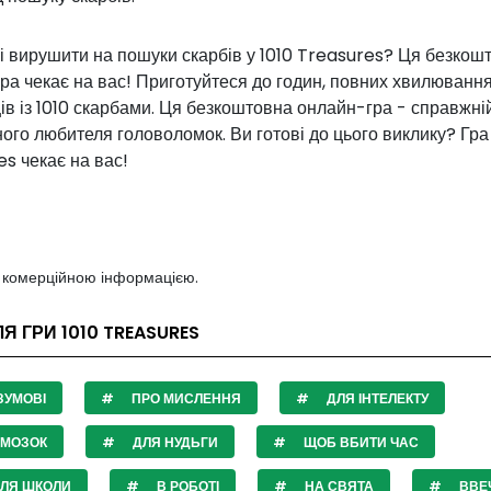
і вирушити на пошуки скарбів у 1010 Treasures? Ця безкош
ра чекає на вас! Приготуйтеся до годин, повних хвилювання
в із 1010 скарбами. Ця безкоштовна онлайн-гра - справжні
ого любителя головоломок. Ви готові до цього виклику? Гра
s чекає на вас!
з комерційною інформацією.
Я ГРИ 1010 TREASURES
ЗУМОВІ
ПРО МИСЛЕННЯ
ДЛЯ ІНТЕЛЕКТУ
 МОЗОК
ДЛЯ НУДЬГИ
ЩОБ ВБИТИ ЧАС
СЛЯ ШКОЛИ
В РОБОТІ
НА СВЯТА
ВВЕЧ