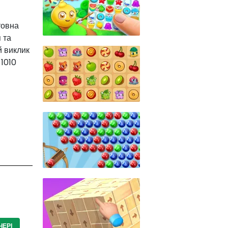
товна
 та
й виклик
 1010
ЕРІ