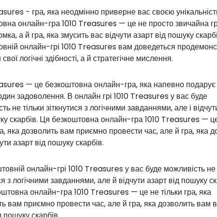
asures - гра, яка неодмінно приверне вас своєю унікальніст
овна онлайн-гра 1010 Treasures — це не просто звичайна г
мка, а й гра, яка змусить вас відчути азарт від пошуку скарбі
овній онлайн-грі 1010 Treasures вам доведеться продемон
и свої логічні здібності, а й стратегічне мислення.
easures — це безкоштовна онлайн-гра, яка напевно подарує
один задоволення. В онлайн грі 1010 Treasures у вас буде
ть не тільки зіткнутися з логічними завданнями, але і відчут
ку скарбів. Ця безкоштовна онлайн-гра 1010 Treasures — ц
ра, яка дозволить вам приємно провести час, але й гра, яка 
ути азарт від пошуку скарбів.
товній онлайн-грі 1010 Treasures у вас буде можливість не 
ся з логічними завданнями, але й відчути азарт від пошуку ск
штовна онлайн-гра 1010 Treasures — це не тільки гра, яка
ь вам приємно провести час, але й гра, яка дозволить вам в
д пошуку скарбів.