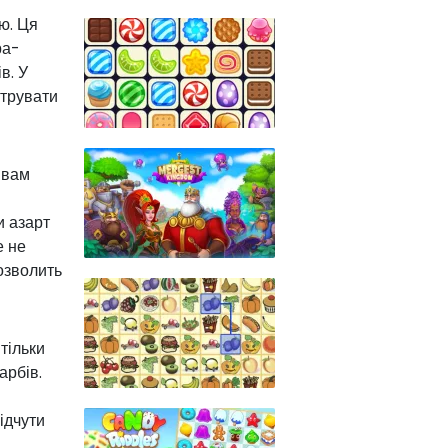
ю. Ця
ра-
в. У
струвати
 вам
и азарт
е не
дозволить
тільки
арбів.
ідчути