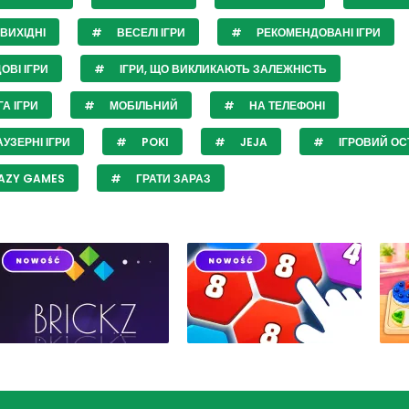
ВИХІДНІ
ВЕСЕЛІ ІГРИ
РЕКОМЕНДОВАНІ ІГРИ
ОВІ ІГРИ
ІГРИ, ЩО ВИКЛИКАЮТЬ ЗАЛЕЖНІСТЬ
А ІГРИ
МОБІЛЬНИЙ
НА ТЕЛЕФОНІ
УЗЕРНІ ІГРИ
POKI
JEJA
ІГРОВИЙ ОС
AZY GAMES
ГРАТИ ЗАРАЗ