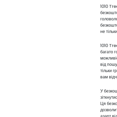
1010 Tre
безкошт
головоло
безкошт
не тільк
1010 Tr
багато г
можливіс
від пошу
тільки г
вам відч
У безкош
зіткнути
Ця безко
дозволит
азарт ві