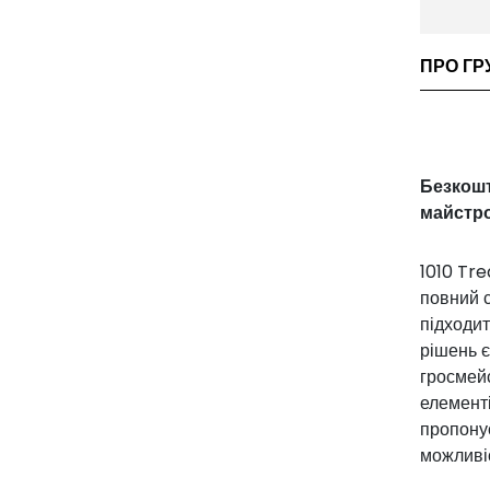
ПРО ГРУ
Безкошт
майстро
1010 Tre
повний с
підходит
рішень є
гросмейс
елемент
пропонує
можливіс