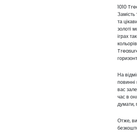
1010 Tre
Замість 
та цікав
золоті м
іграх та
кольорів
Treasure
горизонт
На відмі
повинні 
вас зале
час в он
думати, 
Отже, ви
безкошто