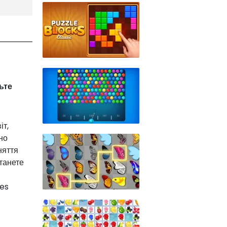
ьте
іт,
но
няття
танете
res