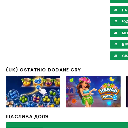
НА 
ЧУД
МЕГ
БРА
CR
(UK) OSTATNIO DODANE GRY
ЩАСЛИВА ДОЛЯ