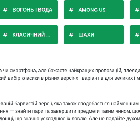
ВОГОНЬ І ВОДА
AMONG US
КЛАСИЧНИЙ ПАСЬЯНС
ШАХИ
 чи смартфона, але бажаєте найкращих пропозицій, плеяди 
й вибір класики в різних версіях і варіантів для великих і 
ваній барвистій версії, яка також сподобається найменшим. 
ння — знайти пари та завершити предмети таким чином, щоб я
дошці, що значно ускладнює їх ловлю. Але не падайте духом 