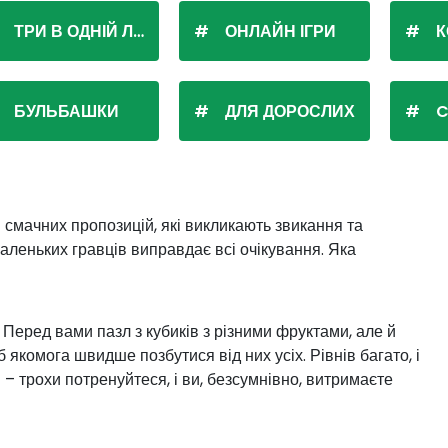
ТРИ В ОДНІЙ ЛІНІЇ
ОНЛАЙН ІГРИ
К
БУЛЬБАШКИ
ДЛЯ ДОРОСЛИХ
C
смачних пропозицій, які викликають звикання та
маленьких гравців виправдає всі очікування. Яка
Перед вами пазл з кубиків з різними фруктами, але й
комога швидше позбутися від них усіх. Рівнів багато, і
– трохи потренуйтеся, і ви, безсумнівно, витримаєте