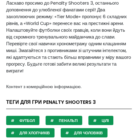
Ласкаво просимо до Penalty Shooters 3, останнього
доповнення до улюбленої фанатами серії! Два
захоплюючих режиму: «Tier Mode» пропонує 6 складних
рівнів, а «World Cup» перенесе вас на престижні арени.
Налаштовуйте футболки своїх гравців, коли вони йдуть
від скромного тренувального майданчика до слави.
Перевірте свої навички хронометражу одним клацанням
миші. Змагайтеся з противниками зі штучним інтелектом,
які адаптуються та стають більш вправними у міру вашого
прогресу. Будьте готові забити великі результати та
виграти!
Контент з комерційною інформацією.
ТЕГИ ДЛЯ ГРИ PENALTY SHOOTERS 3
ФУТБОЛ
ПЕНАЛЬТІ
ЦІЛІ
ДЛЯ ХЛОПЧИКІВ
ДЛЯ ЧОЛОВІКІВ