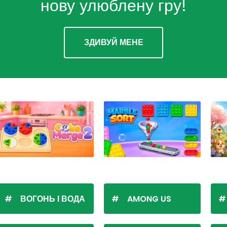
нову улюблену гру!
ЗДИВУЙ МЕНЕ
ВОГОНЬ І ВОДА
AMONG US