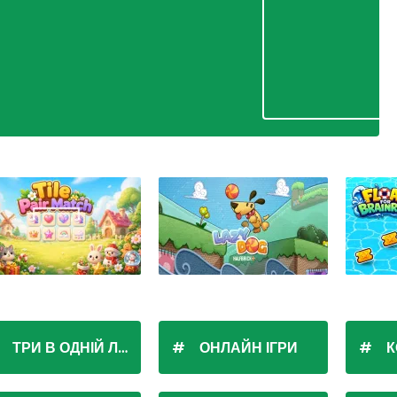
ТРИ В ОДНІЙ ЛІНІЇ
ОНЛАЙН ІГРИ
К