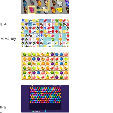
гри,
е команду
вна