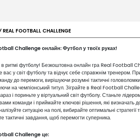
У REAL FOOTBALL CHALLENGE
otball Challenge онлайн: Футбол у твоїх руках!
 в ритмі футболу! Безкоштовна онлайн гра Real Football C
 вас у світ футболу та відчує себе справжнім тренером. Пр
анду до перемоги, вирішуючи розумні тактичні головоломки
ючи на чемпіонський титул. Зіграйте в Real Football Chall
араз і пориньте у віртуальний світ футболу. Станьте лідеро
вами команди і приймайте ключові рішення, які визначать 
налізуйте ситуацію на полі, вибирайте оптимальні стратегії 
е тактичні завдання, щоб перемогти суперника.
otball Challenge це: