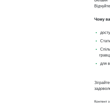
онлайн-
Відчуйте
Чому ва
досту
Стати
Спіль
грав
для в
Зіграйте
задовол
Контент 