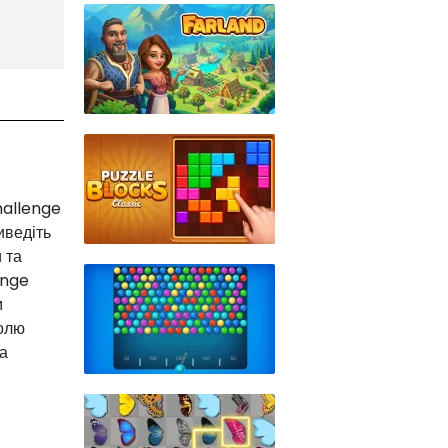
hallenge
иведіть
 та
enge
м
долю
та