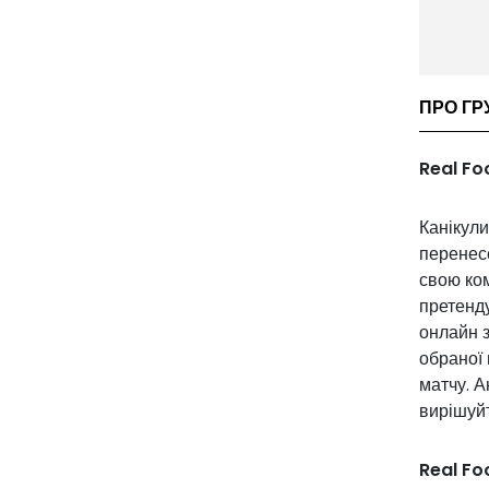
ПРО ГР
Real Fo
Канікули
перенесе
свою ком
претенду
онлайн з
обраної 
матчу. А
вирішуйт
Real Fo