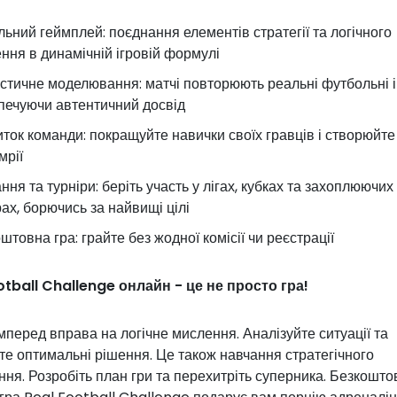
льний геймплей: поєднання елементів стратегії та логічного
ння в динамічній ігровій формулі
стичне моделювання: матчі повторюють реальні футбольні і
печуючи автентичний досвід
ток команди: покращуйте навички своїх гравців і створюйт
мрії
ння та турніри: беріть участь у лігах, кубках та захоплюючих
рах, борючись за найвищі цілі
штовна гра: грайте без жодної комісії чи реєстрації
otball Challenge онлайн - це не просто гра!
перед вправа на логічне мислення. Аналізуйте ситуації та
е оптимальні рішення. Це також навчання стратегічного
ня. Розробіть план гри та перехитріть суперника. Безкошто