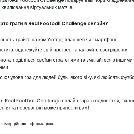
гра Real Football Challenge подарує вам порцію адреналін
 хвилювання віртуальних матчів.
рто грати в Real Football Challenge онлайн?
пність: грайте на комп’ютері, планшеті чи смартфоні
стика: відстежуйте свій прогрес і аналізуйте свої рішення
нота: поділіться своїми стратегіями та змагайтеся з іншими
цями
сіх: чудова гра для людей будь-якого віку, які люблять футб
 в Real Football Challenge онлайн зараз і подивіться, скіль
ення та переваг він може принести вам!
з комерційною інформацією.