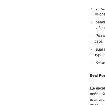
уніка
мисле
реалі
забез
Розви
своєї 
змага
турні
безко
Real Fo
Це насам
вибирайт
плануван