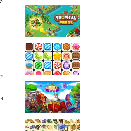
у.
ол
ки