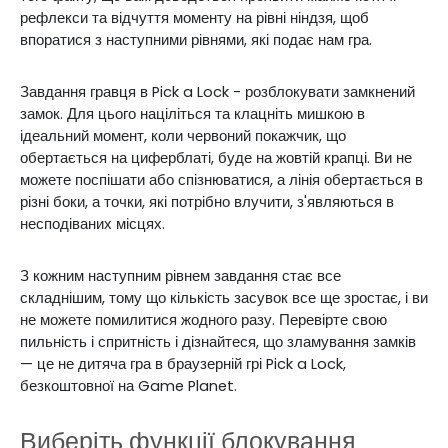
рефлекси та відчуття моменту на рівні ніндзя, щоб
впоратися з наступними рівнями, які подає нам гра.
Завдання гравця в Pick a Lock - розблокувати замкнений
замок. Для цього націліться та клацніть мишкою в
ідеальний момент, коли червоний покажчик, що
обертається на циферблаті, буде на жовтій крапці. Ви не
можете поспішати або спізнюватися, а лінія обертається в
різні боки, а точки, які потрібно влучити, з'являються в
несподіваних місцях.
З кожним наступним рівнем завдання стає все
складнішим, тому що кількість засувок все ще зростає, і ви
не можете помилитися жодного разу. Перевірте свою
пильність і спритність і дізнайтеся, що зламування замків
— це не дитяча гра в браузерній грі Pick a Lock,
безкоштовної на Game Planet.
Виберіть функції блокування