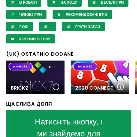
В РОБОТІ
НА ХОДУ
ВЕСЕЛІ ІГРИ
ЧУДОВІ ІГРИ
РЕКОМЕНДОВАНІ ІГРИ
POKI
ГРАТИ ЗАРАЗ
ІГРОВИЙ ОСТРІВ
(UK) OSTATNIO DODANE
BRICKZ
2020 CONNECT
ЩАСЛИВА ДОЛЯ
Натисніть кнопку, і
ми знайдемо для