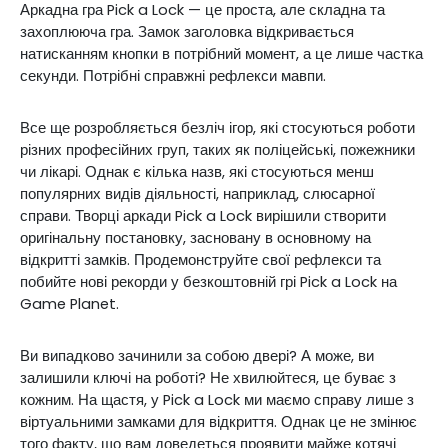
Аркадна гра Pick a Lock — це проста, але складна та
захоплююча гра. Замок заголовка відкривається
натисканням кнопки в потрібний момент, а це лише частка
секунди. Потрібні справжні рефлекси мавпи.
Все ще розробляється безліч ігор, які стосуються роботи
різних професійних груп, таких як поліцейські, пожежники
чи лікарі. Однак є кілька назв, які стосуються менш
популярних видів діяльності, наприклад, слюсарної
справи. Творці аркади Pick a Lock вирішили створити
оригінальну постановку, засновану в основному на
відкритті замків. Продемонструйте свої рефлекси та
побийте нові рекорди у безкоштовній грі Pick a Lock на
Game Planet.
Ви випадково зачинили за собою двері? А може, ви
залишили ключі на роботі? Не хвилюйтеся, це буває з
кожним. На щастя, у Pick a Lock ми маємо справу лише з
віртуальними замками для відкриття. Однак це не змінює
того факту, що вам доведеться проявити майже котячі