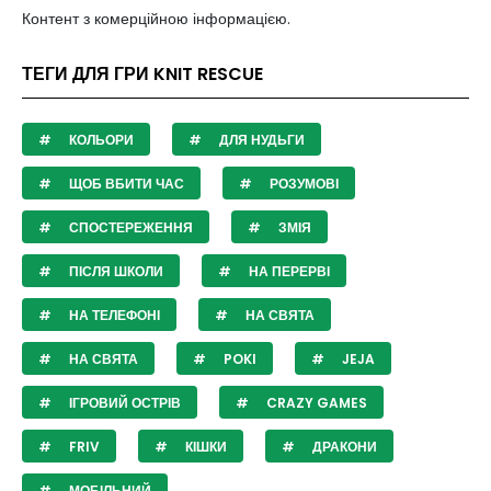
Контент з комерційною інформацією.
ТЕГИ ДЛЯ ГРИ KNIT RESCUE
КОЛЬОРИ
ДЛЯ НУДЬГИ
ЩОБ ВБИТИ ЧАС
РОЗУМОВІ
СПОСТЕРЕЖЕННЯ
ЗМІЯ
ПІСЛЯ ШКОЛИ
НА ПЕРЕРВІ
НА ТЕЛЕФОНІ
НА СВЯТА
НА СВЯТА
POKI
JEJA
ІГРОВИЙ ОСТРІВ
CRAZY GAMES
FRIV
КІШКИ
ДРАКОНИ
МОБІЛЬНИЙ