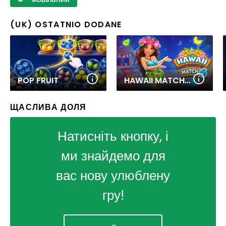
(UK) OSTATNIO DODANE
POP FRUIT
HAWAII MATCH 6
ЩАСЛИВА ДОЛЯ
Натисніть кнопку, і
ми знайдемо для
вас нову улюблену
гру!