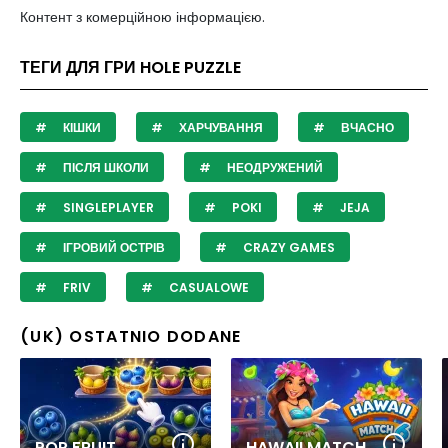
Контент з комерційною інформацією.
ТЕГИ ДЛЯ ГРИ HOLE PUZZLE
КІШКИ
ХАРЧУВАННЯ
ВЧАСНО
ПІСЛЯ ШКОЛИ
НЕОДРУЖЕНИЙ
SINGLEPLAYER
POKI
JEJA
ІГРОВИЙ ОСТРІВ
CRAZY GAMES
FRIV
CASUALOWE
(UK) OSTATNIO DODANE
POP FRUIT
HAWAII MATCH 6