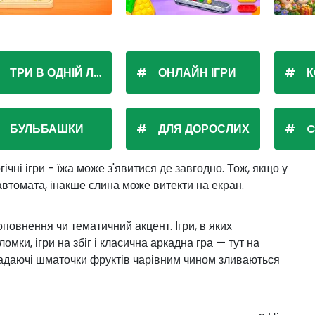
ТРИ В ОДНІЙ ЛІНІЇ
ОНЛАЙН ІГРИ
К
БУЛЬБАШКИ
ДЛЯ ДОРОСЛИХ
C
гічні ігри - їжа може з'явитися де завгодно. Тож, якщо у
 автомата, інакше слина може витекти на екран.
оповнення чи тематичний акцент. Ігри, в яких
ки, ігри на збіг і класична аркадна гра — тут на
. Падаючі шматочки фруктів чарівним чином зливаються