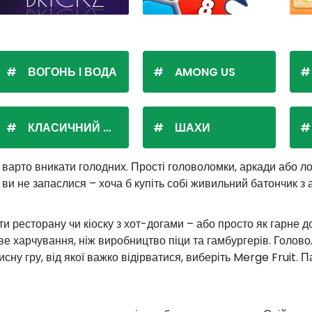
ВОГОНЬ І ВОДА
AMONG US
КЛАСИЧНИЙ ПАСЬЯНС
ШАХИ
яку варто вникати голодних. Прості головоломки, аркади або ло
 ви не запаслися – хоча б купіть собі живильний батончик з
оти ресторану чи кіоску з хот-догами – або просто як гарне д
арчування, ніж виробництво піци та гамбургерів. Головолом
сну гру, від якої важко відірватися, виберіть Merge Fruit