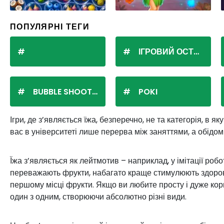
ПОПУЛЯРНІ ТЕГИ
ІГРОВИЙ ОСТРІВ
BUBBLE SHOOTER
POKI
Ігри, де з’являється їжа, безперечно, не та категорія, в 
вас в університеті лише перерва між заняттями, а обідом
Їжа з’являється як лейтмотив – наприклад, у імітації роб
переважають фрукти, набагато краще стимулюють здорове х
першому місці фрукти. Якщо ви любите просту і дуже кори
один з одним, створюючи абсолютно різні види.