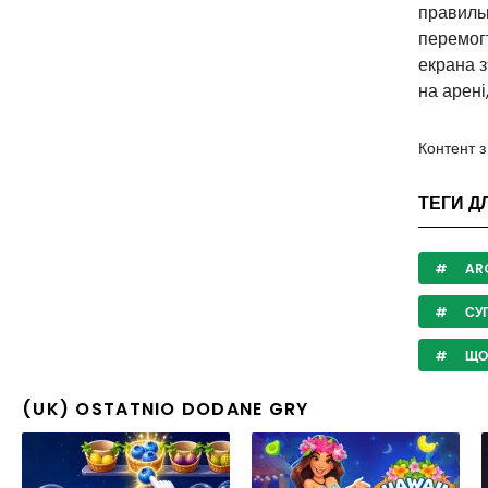
правильн
перемогт
екрана з
на арені,
Контент 
ТЕГИ Д
AR
СУ
ЩО
(UK) OSTATNIO DODANE GRY