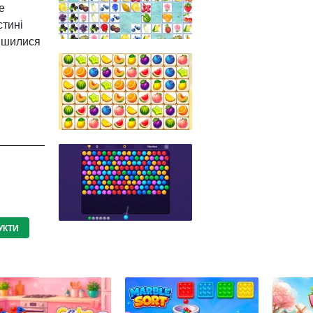
е
стині
лишилися
УКТИ