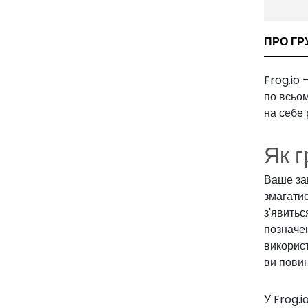
ПРО ГР
Frog.io 
по всьом
на себе 
Як г
Ваше за
змагатис
з'явитьс
позначен
викорис
ви повин
У Frog.i