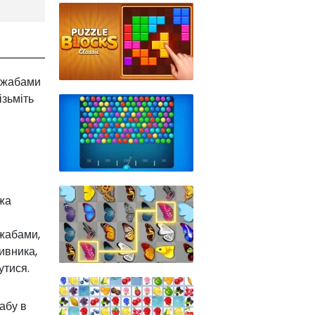
и жабами
ізьміть
ажа
 жабами,
ивника,
утися.
абу в