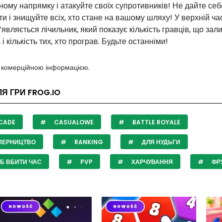
ому напрямку і атакуйте своїх супротивників! Не дайте себ
и і знищуйте всіх, хто стане на вашому шляху! У верхній ча
’являється лічильник, який показує кількість гравців, що за
 і кількість тих, хто програв. Будьте останніми!
з комерційною інформацією.
ЛЯ ГРИ FROG.IO
CADE
CASUALOWE
BATTLE ROYALE
ПЕРНИЦТВО
RANKING
ДЛЯ НУДЬГИ
Б ВБИТИ ЧАС
PVP
ХАРЧУВАННЯ
ФР