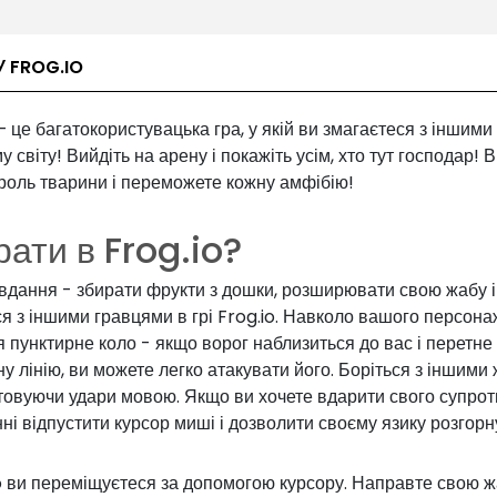
У FROG.IO
— це багатокористувацька гра, у якій ви змагаєтеся з іншим
у світу! Вийдіть на арену і покажіть усім, хто тут господар! В
роль тварини і переможете кожну амфібію!
рати в Frog.io?
вдання - збирати фрукти з дошки, розширювати свою жабу і
я з іншими гравцями в грі Frog.io. Навколо вашого персон
я пунктирне коло - якщо ворог наблизиться до вас і перетне
у лінію, ви можете легко атакувати його. Боріться з іншими
товуючи удари мовою. Якщо ви хочете вдарити свого супрот
ні відпустити курсор миші і дозволити своєму язику розгорн
o ви переміщуєтеся за допомогою курсору. Направте свою ж