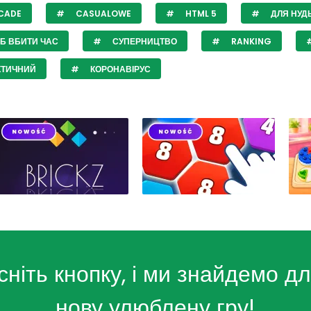
CADE
CASUALOWE
HTML 5
ДЛЯ НУД
Б ВБИТИ ЧАС
СУПЕРНИЦТВО
RANKING
КТИЧНИЙ
КОРОНАВІРУС
сніть кнопку, і ми знайдемо дл
нову улюблену гру!