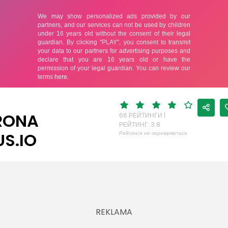
RONA
66 РЕЙТИНГИ |
РЕЙТИНГ: 3.8
US.IO
Рейтинги не перевіряються