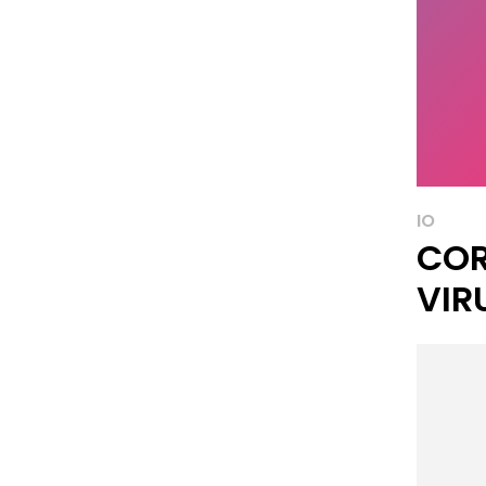
IO
CO
VIR