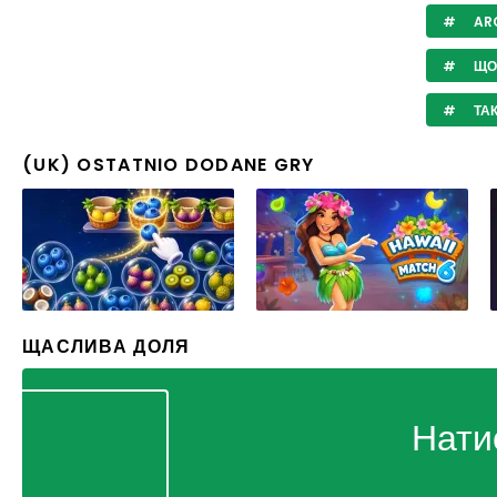
AR
ЩО
ТА
(UK) OSTATNIO DODANE GRY
ЩАСЛИВА ДОЛЯ
Нати