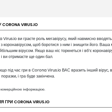
У CORONA VIRUS.IO
 Virus.io ви граєте роль мегавірусу, який навмисно вводять
 з коронавірусом, щоб боротися з ним і знищити його. Ваша 
йбільшим вірусом. Якщо ваш ніс торкнеться і вб’є коронавіру
 і ви отримаєте ще один бал.
кщо під час гри в Corona Virus.io ВАС вразить інший вірус, 
 поразки, і гра буде закінчена.
з комерційною інформацією.
ЛЯ ГРИ CORONA VIRUS.IO