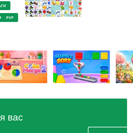
ЬГИ
PVP
я вас