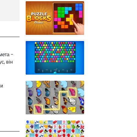
мета -
с, він
ви