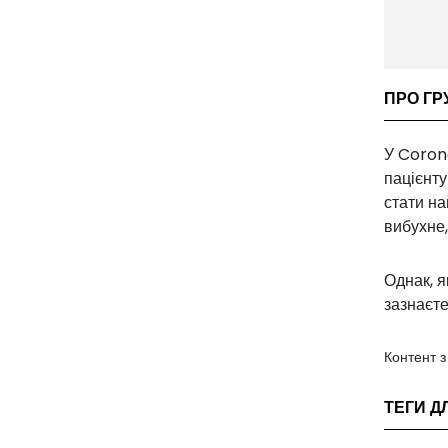
ПРО ГР
У Corona
пацієнту
стати на
вибухне,
Однак, я
зазнаєте
Контент 
ТЕГИ Д