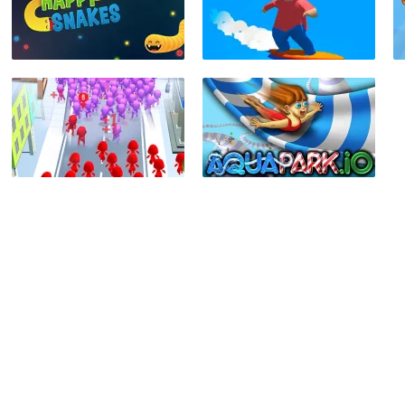
сніть кнопку, і ми знайдемо дл
нову улюблену гру!