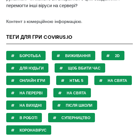
перемогти інші віруси на сервері?
Контент з комерційною інформацією.
ТЕГИ ДЛЯ ГРИ COVIRUS.IO
БОРОТЬБА
ВИЖИВАННЯ
2D
ДЛЯ НУДЬГИ
ЩОБ ВБИТИ ЧАС
ОНЛАЙН ІГРИ
HTML 5
НА СВЯТА
НА ПЕРЕРВІ
НА СВЯТА
НА ВИХІДНІ
ПІСЛЯ ШКОЛИ
В РОБОТІ
СУПЕРНИЦТВО
КОРОНАВІРУС