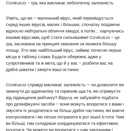
Covirus.io - гра, яка викликає небезпечну залежність
Уявіть, що ви – маленький вірус, який переміщується
серед інших вірусів, малих і більших, спочатку поїдаючи
відносно нейтральні обличчя емодзі, а потім ... харчуючись
іншими вірусами, щоб стати сильнішими! Covirus.io - це
гра, заснована на принципі змагання за якомога більшу
площу. Хто має найбільший вірус, займає почесне перше
місце в таблиці слави. Будьте обережні, адже у
супротивників та ж мета, що й у вас - розбити вас на
дрібні шматки і зжерти ваші останки.
Covirus.io справді викликає залежність – чи дозволите ви
звикнути до адреналіну та гормонів щастя, які отримуєте
від підвищення рейтингу? Віруси, не забувайте подбати
про дезінфікуючі засоби – вони можуть впоратися з вами і
змусити їх розділитися на більш дрібні частинки, які важче
контролювати і які легше потрапити в рот іншої істоти. Чим
ви більші, тим складніше координуватися та ефективно
рухатися. Чи можете ви впоратися з цим завданням і