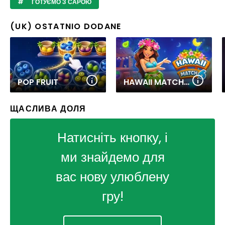
ГОТУЄМО З САРОЮ
(UK) OSTATNIO DODANE
POP FRUIT
HAWAII MATCH 6
ЩАСЛИВА ДОЛЯ
Натисніть кнопку, і
ми знайдемо для
вас нову улюблену
гру!