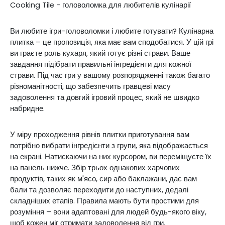
Cooking Tile - головоломка для любителів кулінарії
Ви любите ігри-головоломки і любите готувати? Кулінарна
плитка – це пропозиція, яка має вам сподобатися. У цій грі
ви граєте роль кухаря, який готує різні страви. Ваше
завдання підібрати правильні інгредієнти для кожної
страви. Під час гри у вашому розпорядженні також багато
різноманітності, що забезпечить гравцеві масу
задоволення та довгий ігровий процес, який не швидко
набридне.
У міру проходження рівнів плитки приготування вам
потрібно вибрати інгредієнти з групи, яка відображається
на екрані. Натискаючи на них курсором, ви переміщуєте їх
на панель нижче. Збір трьох однакових харчових
продуктів, таких як м'ясо, сир або баклажани, дає вам
бали та дозволяє переходити до наступних, дедалі
складніших етапів. Правила мають бути простими для
розуміння – вони адаптовані для людей будь-якого віку,
щоб кожен міг отримати задоволення від гри.