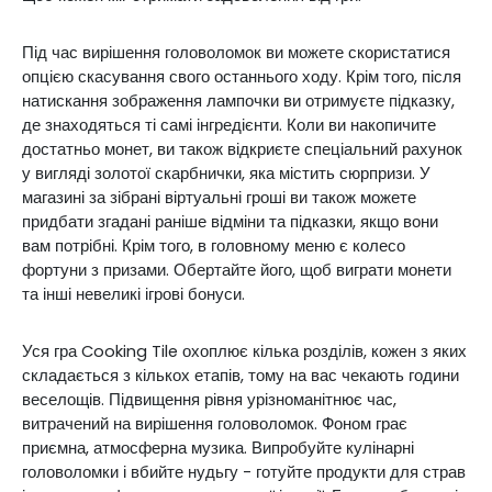
Під час вирішення головоломок ви можете скористатися
опцією скасування свого останнього ходу. Крім того, після
натискання зображення лампочки ви отримуєте підказку,
де знаходяться ті самі інгредієнти. Коли ви накопичите
достатньо монет, ви також відкриєте спеціальний рахунок
у вигляді золотої скарбнички, яка містить сюрпризи. У
магазині за зібрані віртуальні гроші ви також можете
придбати згадані раніше відміни та підказки, якщо вони
вам потрібні. Крім того, в головному меню є колесо
фортуни з призами. Обертайте його, щоб виграти монети
та інші невеликі ігрові бонуси.
Уся гра Cooking Tile охоплює кілька розділів, кожен з яких
складається з кількох етапів, тому на вас чекають години
веселощів. Підвищення рівня урізноманітнює час,
витрачений на вирішення головоломок. Фоном грає
приємна, атмосферна музика. Випробуйте кулінарні
головоломки і вбийте нудьгу - готуйте продукти для страв