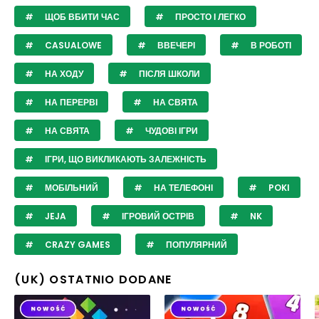
ЩОБ ВБИТИ ЧАС
ПРОСТО І ЛЕГКО
CASUALOWE
ВВЕЧЕРІ
В РОБОТІ
НА ХОДУ
ПІСЛЯ ШКОЛИ
НА ПЕРЕРВІ
НА СВЯТА
НА СВЯТА
ЧУДОВІ ІГРИ
ІГРИ, ЩО ВИКЛИКАЮТЬ ЗАЛЕЖНІСТЬ
МОБІЛЬНИЙ
НА ТЕЛЕФОНІ
POKI
JEJA
ІГРОВИЙ ОСТРІВ
NK
CRAZY GAMES
ПОПУЛЯРНИЙ
(UK) OSTATNIO DODANE