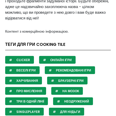
і проходьте фрагменти задуманої історії. Будьте обережні,
адже це надзвичайно захоплююча назва - цілком
можливо, що ви проведете з нею довго і вам буде важко
відірватися від неї!
Контент з комерційною інформацією.
ТЕГИ ДЛЯ ГРИ COOKING TILE
CLICKER
ОНЛАЙН ІГРИ
ВЕСЕЛІ ІГРИ
РЕКОМЕНДОВАНІ ІГРИ
ХАРЧУВАННЯ
БРАУЗЕРНІ ІГРИ
ПРО МИСЛЕННЯ
НА МОЗОК
ТРИ В ОДНІЙ ЛІНІЇ
НЕОДРУЖЕНИЙ
SINGLEPLAYER
ДЛЯ НУДЬГИ