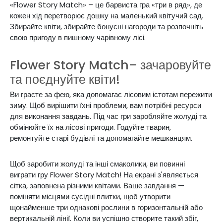
«Flower Story Match» – це барвиста гра «три в ряд», де
кожен хід перетворює дошку на маленький квітучий сад.
Збирайте квіти, збирайте бонусні нагороди та розпочніть
свою пригоду в пишному чарівному лісі.
Flower Story Match– зачаровуйте
та поєднуйте квіти!
Ви граєте за фею, яка допомагає лісовим істотам пережити
зиму. Щоб вирішити їхні проблеми, вам потрібні ресурси
для виконання завдань. Під час гри заробляйте жолуді та
обмінюйте їх на лісові пригоди. Годуйте тварин,
ремонтуйте старі будівлі та допомагайте мешканцям.
Щоб заробити жолуді та інші смаколики, ви повинні
виграти гру Flower Story Match! На екрані з'являється
сітка, заповнена різними квітами. Ваше завдання —
поміняти місцями сусідні плитки, щоб утворити
щонайменше три однакові рослини в горизонтальній або
вертикальній лінії. Коли ви успішно створите такий збіг,