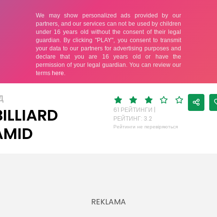
Д
BILLIARD
61 РЕЙТИНГИ |
РЕЙТИНГ: 3.2
AMID
Рейтинги не перевіряються