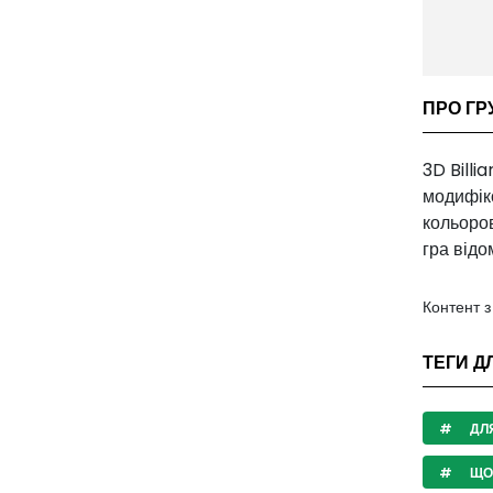
ПРО ГРУ
3D Billi
модифіко
кольоров
гра відо
Контент 
ТЕГИ ДЛ
ДЛЯ
ЩО