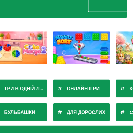
ТРИ В ОДНІЙ ЛІНІЇ
ОНЛАЙН ІГРИ
К
БУЛЬБАШКИ
ДЛЯ ДОРОСЛИХ
C