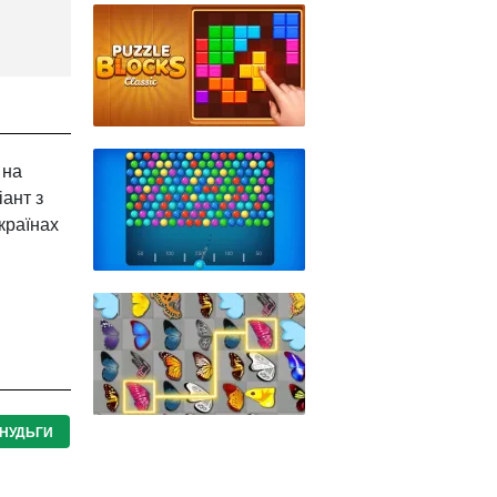
 на
ант з
країнах
НУДЬГИ