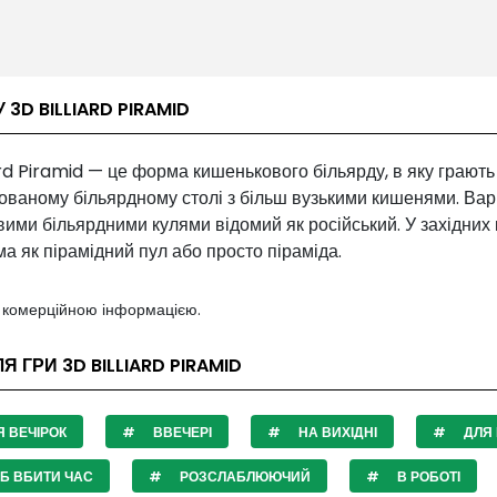
 3D BILLIARD PIRAMID
ard Piramid — це форма кишенькового більярду, в яку грають
ваному більярдному столі з більш вузькими кишенями. Варі
ими більярдними кулями відомий як російський. У західних 
ма як пірамідний пул або просто піраміда.
з комерційною інформацією.
Я ГРИ 3D BILLIARD PIRAMID
 ВЕЧІРОК
ВВЕЧЕРІ
НА ВИХІДНІ
ДЛЯ 
Б ВБИТИ ЧАС
РОЗСЛАБЛЮЮЧИЙ
В РОБОТІ