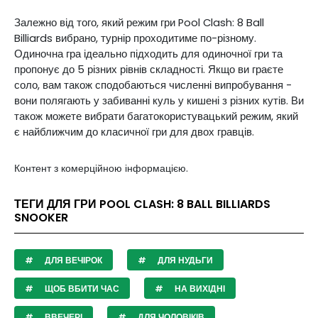
Залежно від того, який режим гри Pool Clash: 8 Ball
Billiards вибрано, турнір проходитиме по-різному.
Одиночна гра ідеально підходить для одиночної гри та
пропонує до 5 різних рівнів складності. Якщо ви граєте
соло, вам також сподобаються численні випробування -
вони полягають у забиванні куль у кишені з різних кутів. Ви
також можете вибрати багатокористувацький режим, який
є найближчим до класичної гри для двох гравців.
Контент з комерційною інформацією.
ТЕГИ ДЛЯ ГРИ POOL CLASH: 8 BALL BILLIARDS
SNOOKER
ДЛЯ ВЕЧІРОК
ДЛЯ НУДЬГИ
ЩОБ ВБИТИ ЧАС
НА ВИХІДНІ
ВВЕЧЕРІ
ДЛЯ ЧОЛОВІКІВ