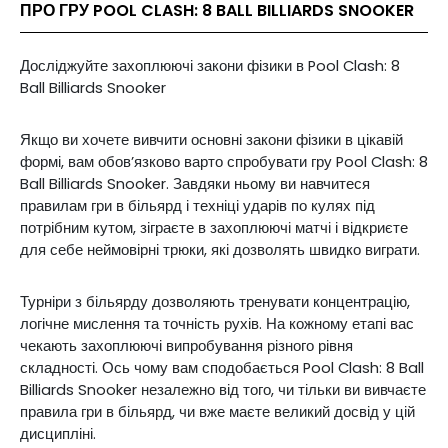
ПРО ГРУ POOL CLASH: 8 BALL BILLIARDS SNOOKER
Досліджуйте захоплюючі закони фізики в Pool Clash: 8
Ball Billiards Snooker
Якщо ви хочете вивчити основні закони фізики в цікавій
формі, вам обов’язково варто спробувати гру Pool Clash: 8
Ball Billiards Snooker. Завдяки ньому ви навчитеся
правилам гри в більярд і техніці ударів по кулях під
потрібним кутом, зіграєте в захоплюючі матчі і відкриєте
для себе неймовірні трюки, які дозволять швидко виграти.
Турніри з більярду дозволяють тренувати концентрацію,
логічне мислення та точність рухів. На кожному етапі вас
чекають захоплюючі випробування різного рівня
складності. Ось чому вам сподобається Pool Clash: 8 Ball
Billiards Snooker незалежно від того, чи тільки ви вивчаєте
правила гри в більярд, чи вже маєте великий досвід у цій
дисципліні.