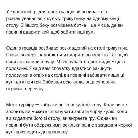
У класичній грі для двох гравців ви починаєте з
розташування всіх куль у трикутнику на одному кінці
столу. З іншого боку розміщена битка - це місце, де ви
повинні вдарити кий, щоб забити інші кулі.
Один з гравців розбиває розкладений на столі трикутник.
Гравці по черзі намагаються вдарити по кульках так, щоб
вони потрапили в лузу. М'ячі бувають двох видів - цілі і
половинні. Якщо вам спочатку вдається закинути
половинки в отвір на столі, ви повинні забивати лише ці
кулі до кінця гри. Забивши всю кулю, ваш суперник
отримає перевагу.
Мета турніру — забрати всі свої кулі зі столу. Коли ви це
зробите, ви можете спробувати забити чорну кулю. Коли
ви видалите його зі столу, ви виграєте гру. Однак ви
повинні бути обережними, оскільки раннє закидання чорної
кулі призводить до програшу.