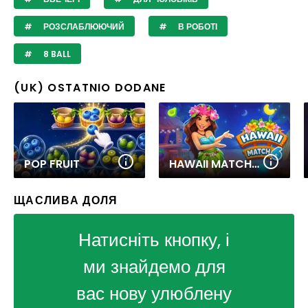
РОЗСЛАБЛЮЮЧИЙ
В РОБОТІ
8 BALL
(UK) OSTATNIO DODANE
POP FRUIT
HAWAII MATCH 6
ЩАСЛИВА ДОЛЯ
Натисніть кнопку, і
ми знайдемо для
вас нову улюблену