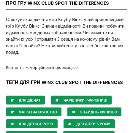
ПРО ГРУ WINX CLUB SPOT THE DIFFERENCES
Слідкуйте за дівчатами з Клубу Вінкс у цій пригодницькій
грі з Клубу Вінкс: Знайди відмінності! Ви повинні побачити
відмінності між двома зображеннями. Чи зможете ви
знайти їх усіх і отримати 3 серця на кожному рівні? Вам
важко їх знайти? Не хвилюйтеся, у вас є 5 безкоштовних
порад.
Контент з комерційною інформацією.
ТЕГИ ДЛЯ ГРИ WINX CLUB SPOT THE DIFFERENCES
ДЛЯ ДІВЧАТ
ЧАРІВНИКИ І ЧАРІВНИЦІ
МАГІЯ І ЧАКЛУНСТВО
ЗНАЙДІТЬ РІЗНИЦЮ
ДЛЯ ДІТЕЙ 4 РОКІВ
ДЛЯ ДІТЕЙ 5 РОКІВ