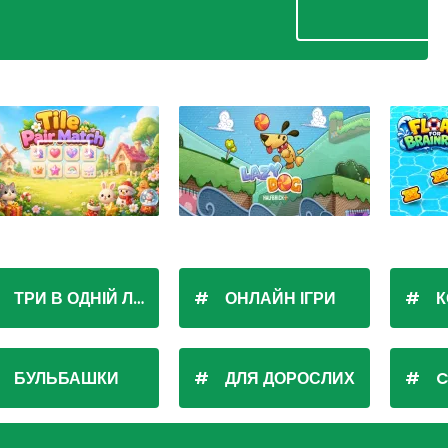
ТРИ В ОДНІЙ ЛІНІЇ
ОНЛАЙН ІГРИ
К
БУЛЬБАШКИ
ДЛЯ ДОРОСЛИХ
C