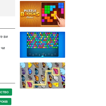
те ви
в
 чи
НСТВО
РОКІВ