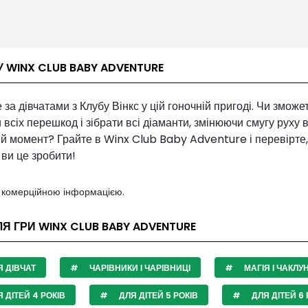
У WINX CLUB BABY ADVENTURE
 за дівчатами з Клубу Вінкс у цій гоночній пригоді. Чи зможе
 всіх перешкод і зібрати всі діаманти, змінюючи смугу руху 
й момент? Грайте в Winx Club Baby Adventure і перевірте,
ви це зробити!
з комерційною інформацією.
ЛЯ ГРИ WINX CLUB BABY ADVENTURE
 ДІВЧАТ
ЧАРІВНИКИ І ЧАРІВНИЦІ
МАГІЯ І ЧАКЛУ
 ДІТЕЙ 4 РОКІВ
ДЛЯ ДІТЕЙ 5 РОКІВ
ДЛЯ ДІТЕЙ 6 