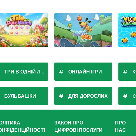
ТРИ В ОДНІЙ ЛІНІЇ
ОНЛАЙН ІГРИ
К
БУЛЬБАШКИ
ДЛЯ ДОРОСЛИХ
C
ОЛІТИКА
ЗАКОН ПРО
ПРО
ОНФІДЕНЦІЙНОСТІ
ЦИФРОВІ ПОСЛУГИ
НАС