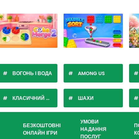
ВОГОНЬ І ВОДА
AMONG US
КЛАСИЧНИЙ ПАСЬЯНС
ШАХИ
УМОВИ
БЕЗКОШТОВНІ
П
НАДАННЯ
ОНЛАЙН ІГРИ
К
ПОСЛУГ