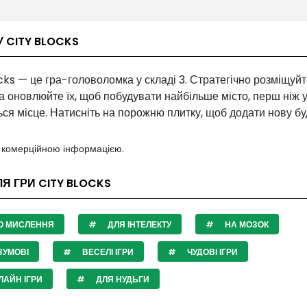
У CITY BLOCKS
cks — це гра-головоломка у складі 3. Стратегічно розміщуйт
та оновлюйте їх, щоб побудувати найбільше місто, перш ніж 
ься місце. Натисніть на порожню плитку, щоб додати нову бу
з комерційною інформацією.
ЛЯ ГРИ CITY BLOCKS
О МИСЛЕННЯ
ДЛЯ ІНТЕЛЕКТУ
НА МОЗОК
ЗУМОВІ
ВЕСЕЛІ ІГРИ
ЧУДОВІ ІГРИ
АЙН ІГРИ
ДЛЯ НУДЬГИ