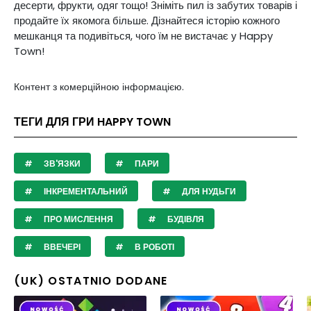
десерти, фрукти, одяг тощо!
Зніміть пил із забутих товарів і
продайте їх якомога більше. Дізнайтеся історію кожного
мешканця та подивіться, чого їм не вистачає у Happy
Town!
Контент з комерційною інформацією.
ТЕГИ ДЛЯ ГРИ HAPPY TOWN
ЗВ'ЯЗКИ
ПАРИ
ІНКРЕМЕНТАЛЬНИЙ
ДЛЯ НУДЬГИ
ПРО МИСЛЕННЯ
БУДІВЛЯ
ВВЕЧЕРІ
В РОБОТІ
(UK) OSTATNIO DODANE