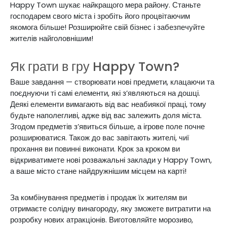
Happy Town шукає найкращого мера району. Станьте
господарем свого міста і зробіть його процвітаючим
якомога більше! Розширюйте свій бізнес і забезпечуйте
жителів найголовнішим!
Як грати в гру Happy Town?
Ваше завдання — створювати нові предмети, клацаючи та
поєднуючи ті самі елементи, які з’являються на дошці.
Деякі елементи вимагають від вас неабиякої праці, тому
будьте наполегливі, адже від вас залежить доля міста.
Згодом предметів з’явиться більше, а ігрове поле почне
розширюватися. Також до вас завітають жителі, чиї
прохання ви повинні виконати.
Крок
за
кроком ви
відкриватимете нові розважальні заклади у Happy Town,
а ваше місто стане
найдружнішим
місцем на карті!
За комбінування предметів і продаж їх жителям ви
отримаєте солідну винагороду, яку зможете витратити на
розробку нових атракціонів. Виготовляйте морозиво,