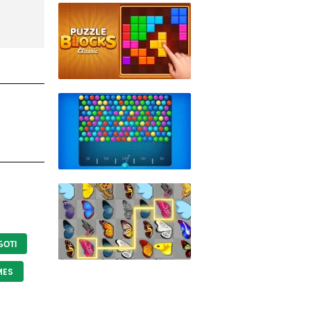
БОТІ
MES