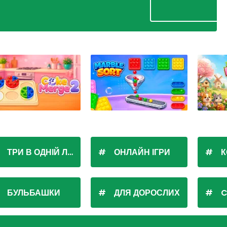
ТРИ В ОДНІЙ ЛІНІЇ
ОНЛАЙН ІГРИ
К
БУЛЬБАШКИ
ДЛЯ ДОРОСЛИХ
C