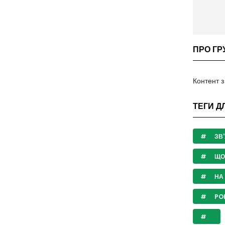
ПРО ГР
Контент 
ТЕГИ Д
ЗВ'
ЩО
НА
PO