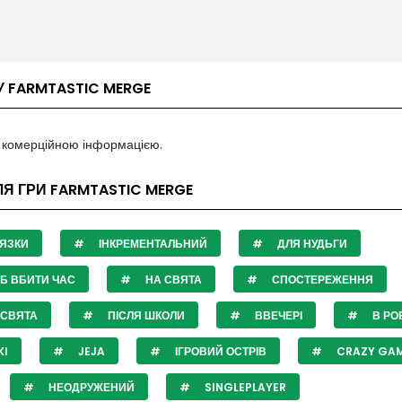
У FARMTASTIC MERGE
з комерційною інформацією.
ЛЯ ГРИ FARMTASTIC MERGE
ЯЗКИ
ІНКРЕМЕНТАЛЬНИЙ
ДЛЯ НУДЬГИ
Б ВБИТИ ЧАС
НА СВЯТА
СПОСТЕРЕЖЕННЯ
 СВЯТА
ПІСЛЯ ШКОЛИ
ВВЕЧЕРІ
В РО
KI
JEJA
ІГРОВИЙ ОСТРІВ
CRAZY GA
НЕОДРУЖЕНИЙ
SINGLEPLAYER