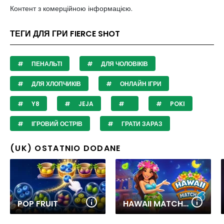
Контент з комерційною інформацією.
ТЕГИ ДЛЯ ГРИ FIERCE SHOT
ПЕНАЛЬТІ
ДЛЯ ЧОЛОВІКІВ
ДЛЯ ХЛОПЧИКІВ
ОНЛАЙН ІГРИ
Y8
JEJA
POKI
ІГРОВИЙ ОСТРІВ
ГРАТИ ЗАРАЗ
(UK) OSTATNIO DODANE
POP FRUIT
HAWAII MATCH 6