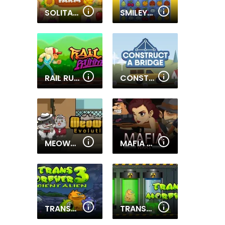
SOLITAIRE MAHJONG FARM
SMILEYWORLD MATCH
RAIL RUNNER
CONSTRUCT A BRIDGE
MEOWFIA EVOLUTION ENDLESS
MAFIA WARS
TRANSMORPHER 3
TRANSMORPHER