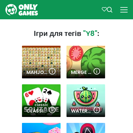
Ігри для тегів
"Y8"
:
MAHJONG CONNECT
MERGE FRUIT
CLASSIC SOLITAIRE DELUXE
WATERMELON SUIKA GAME