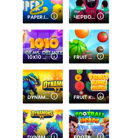
PAPER.IO 2
ЧЕРВОНИЙ, ЗЕЛЕНИЙ
10X10 GEMS DELUXE
FRUIT MATCH JUICY PUZZLE
DYNAMONS 12
FRUIT KING MERGE
DYNAMONS 11
FOOTBALL HEADS 2025