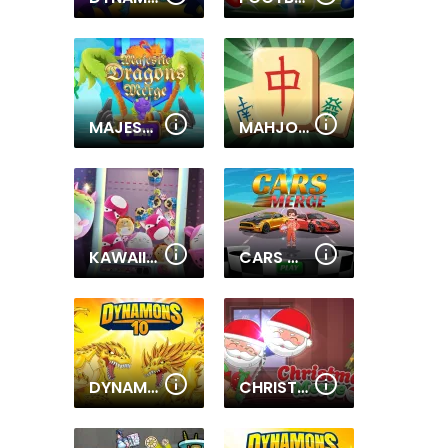
MAJESTIC DRAGONS MERGE
MAHJONG: CLASSIC TILE MATCH
KAWAII CLAW MERGE
CARS MERGE
DYNAMONS 10
CHRISTMAS MERGE