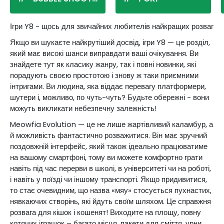
Ігри Y8 - щось для звичайних любителів найкращих розваг
Якщо ви шукаєте найкрутіший досвід, ігри Y8 — це розділ,
який має високі шанси виправдати ваші очікування. Ви
знайдете тут як класику жанру, так і повні новинки, які
порадують своєю простотою і знову ж таки приємними
інтригами. Ви людина, яка віддає перевагу платформери,
шутери і, можливо, по чуть-чуть? Будьте обережні - вони
можуть викликати небезпечну залежність!
Meowfia Evolution — це не лише жартівливий каламбур, а
й можливість фантастично розважитися. Він має зручний
поздовжній інтерфейс, який також ідеально працюватиме
на вашому смартфоні, тому ви можете комфортно грати
навіть під час перерви в школі, в університеті чи на роботі,
і навіть у поїзді чи іншому транспорті. Якщо придивитися,
то стає очевидним, що назва «мяу» стосується пухнастих,
нявкаючих створінь, які йдуть своїм шляхом. Це справжня
розвага для кішок і кошенят! Виходите на площу, повну
котячих іграшок – багато місця, пакети для сміття, урни...