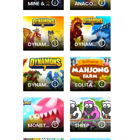
MINE & SLASH
ANACONDA RUNNER
DYNAMONS 6
DYNAMONS 5
DYNAMONS 7
SOLITAIRE MAHJONG FARM 2
MONSTER EGG BRAWL
SHEEP SORT PUZZLE SORT COLOR