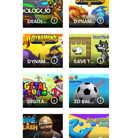
DEADLOCK.IO
DYNAMONS 8
DYNAMONS 9
SAVE THE SHEEP
DIGITAL CIRCUS IO
3D BALL BALANCER