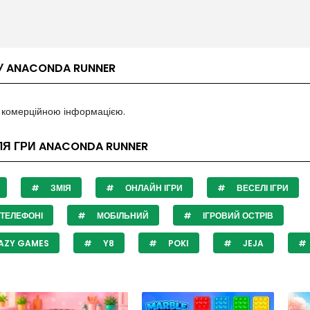
У ANACONDA RUNNER
з комерційною інформацією.
ЛЯ ГРИ ANACONDA RUNNER
ЗМІЯ
ОНЛАЙН ІГРИ
ВЕСЕЛІ ІГРИ
ТЕЛЕФОНІ
МОБІЛЬНИЙ
ІГРОВИЙ ОСТРІВ
AZY GAMES
Y8
POKI
JEJA