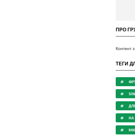
ПРО ГР
Контент 
ТЕГИ Д
ФР
SIN
ДЛ
НА 
ІН