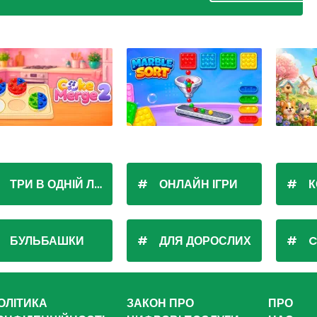
ТРИ В ОДНІЙ ЛІНІЇ
ОНЛАЙН ІГРИ
К
БУЛЬБАШКИ
ДЛЯ ДОРОСЛИХ
C
ОЛІТИКА
ЗАКОН ПРО
ПРО