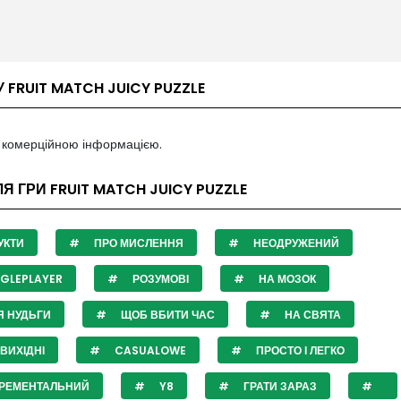
У FRUIT MATCH JUICY PUZZLE
з комерційною інформацією.
ЛЯ ГРИ FRUIT MATCH JUICY PUZZLE
УКТИ
ПРО МИСЛЕННЯ
НЕОДРУЖЕНИЙ
GLEPLAYER
РОЗУМОВІ
НА МОЗОК
Я НУДЬГИ
ЩОБ ВБИТИ ЧАС
НА СВЯТА
ВИХІДНІ
CASUALOWE
ПРОСТО І ЛЕГКО
КРЕМЕНТАЛЬНИЙ
Y8
ГРАТИ ЗАРАЗ