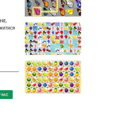
Hit,
ажитися
 ЧАС