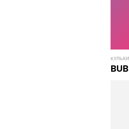
KУЛЬК
BUB