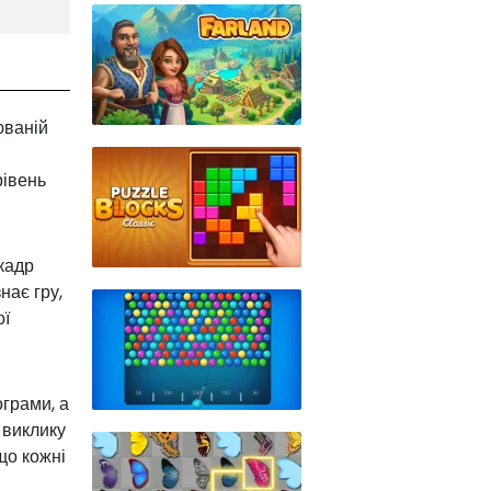
юваній
рівень
кадр
знає гру,
ої
ограми, а
 виклику
що кожні