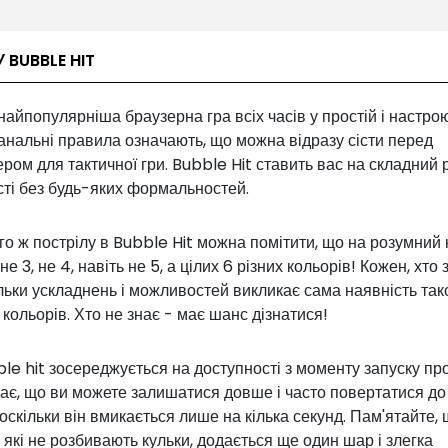
 BUBBLE HIT
найпопулярніша браузерна гра всіх часів у простій і настро
Банальні правила означають, що можна відразу сісти перед
ром для тактичної гри. Bubble Hit ставить вас на складний 
сті без будь-яких формальностей.
о ж пострілу в Bubble Hit можна помітити, що на розумний 
не 3, не 4, навіть не 5, а цілих 6 різних кольорів! Кожен, хто 
ільки ускладнень і можливостей викликає сама наявність так
і кольорів. Хто не знає - має шанс дізнатися!
le hit зосереджується на доступності з моменту запуску пр
ає, що ви можете залишатися довше і часто повертатися до
оскільки він вмикається лише на кілька секунд. Пам'ятайте, 
, які не розбивають кульки, додається ще один шар і злегка