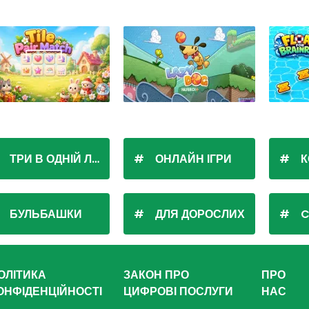
ТРИ В ОДНІЙ ЛІНІЇ
ОНЛАЙН ІГРИ
К
БУЛЬБАШКИ
ДЛЯ ДОРОСЛИХ
C
ОЛІТИКА
ЗАКОН ПРО
ПРО
ОНФІДЕНЦІЙНОСТІ
ЦИФРОВІ ПОСЛУГИ
НАС