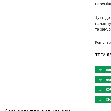
переміш
Тут ніде
налашту
та занур
Контент 
ТЕГИ ДЛ
BUB
ЛА
КО
ОНЛ