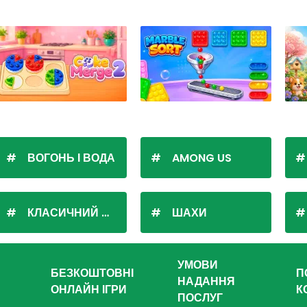
ВОГОНЬ І ВОДА
AMONG US
КЛАСИЧНИЙ ПАСЬЯНС
ШАХИ
УМОВИ
БЕЗКОШТОВНІ
П
НАДАННЯ
ОНЛАЙН ІГРИ
К
ПОСЛУГ