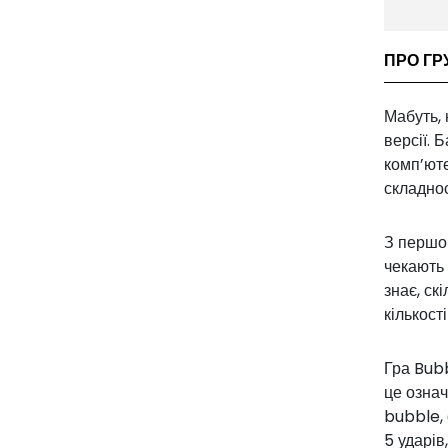
ПРО ГРУ
Мабуть, 
версії. 
комп’юте
складно
З першог
чекають 
знає, ск
кількост
Гра Bubb
це означ
bubble, 
5 ударів