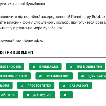
уються наявні бульбашки.
 відпочити від постійної зосередженості! Почніть гру Bubble 
йте власний фон у улюбленому кольорі, приготуйтеся розв
итися у віртуальне море бульбашок.
з комерційною інформацією.
Я ГРИ BUBBLE HIT
BLE SHOOTER
БУЛЬБАШКИ
ТРИ В ОДНІЙ ЛІНІЇ
НЦЮГОВА РЕАКЦІЯ
ПРО МИСЛЕННЯ
ЩОБ ВБИТИ
ЛЬОРИ
ПРОСТО І ЛЕГКО
CASUALOWE
АЙН ІГРИ
ДЛЯ НУДЬГИ