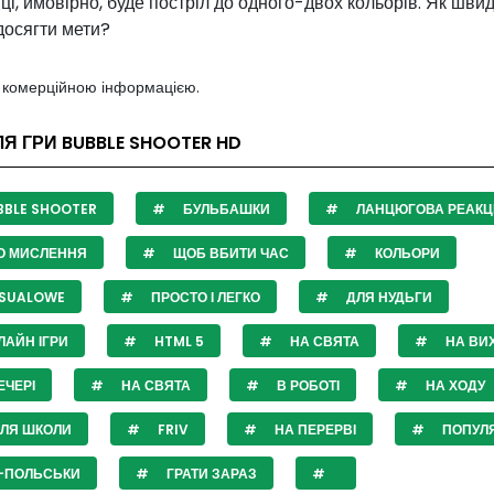
ці, ймовірно, буде постріл до одного-двох кольорів. Як шви
досягти мети?
з комерційною інформацією.
ЛЯ ГРИ BUBBLE SHOOTER HD
BLE SHOOTER
БУЛЬБАШКИ
ЛАНЦЮГОВА РЕАКЦ
О МИСЛЕННЯ
ЩОБ ВБИТИ ЧАС
КОЛЬОРИ
SUALOWE
ПРОСТО І ЛЕГКО
ДЛЯ НУДЬГИ
АЙН ІГРИ
HTML 5
НА СВЯТА
НА ВИХ
ЧЕРІ
НА СВЯТА
В РОБОТІ
НА ХОДУ
СЛЯ ШКОЛИ
FRIV
НА ПЕРЕРВІ
ПОПУЛ
-ПОЛЬСЬКИ
ГРАТИ ЗАРАЗ