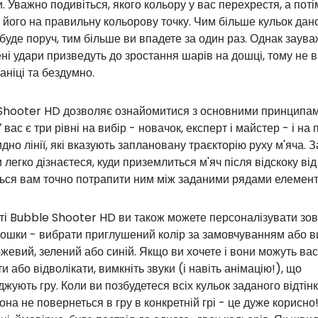
. Уважно подивіться, якого кольору у вас перехрестя, а поті
 його на правильну кольорову точку. Чим більше кульок дан
буде поруч, тим більше ви впадете за один раз. Однак заува
і удари призведуть до зростання шарів на дошці, тому не 
паніці та бездумно.
Shooter HD дозволяє ознайомитися з основними принципа
У вас є три рівні на вибір - новачок, експерт і майстер - і н
дно лінії, які вказують заплановану траєкторію руху м'яча. 
 легко дізнаєтеся, куди приземлиться м'яч після відскоку від с
ться вам точно потрапити ним між заданими рядами елемент
ті Bubble Shooter HD ви також можете персоналізувати зов
дошки - вибрати приглушений колір за замовчуванням або 
жевий, зелений або синій. Якщо ви хочете і вони можуть вас
и або відволікати, вимкніть звуки (і навіть анімацію!), що
жують гру. Коли ви позбудетеся всіх кульок заданого відтінк
она не повернеться в гру в конкретній грі - це дуже корисно