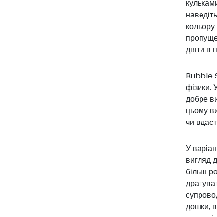
кульками
наведіть
кольору 
пропущен
діяти в 
Bubble 
фізики. 
добре ви
цьому ви
чи вдас
У варіан
вигляд 
більш ро
дратуват
супровод
дошки, в