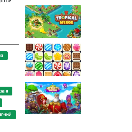
дко ви
ІЯ
ІДНІ
ЯРНИЙ