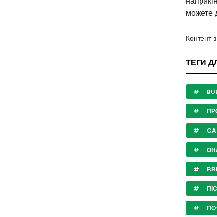
наприкін
можете 
Контент 
ТЕГИ Д
BUB
ПР
CA
ОНЛ
ВВЕ
ПІ
ПО