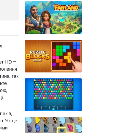
х
er HD –
оволення
тина, так
дьте
кою,
і.
нків, і
ю. Як це
вими