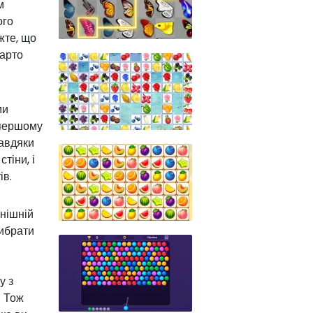
м
ого
жте, що
варто
ми
а першому
Завдяки
тіни, і
ів.
нішній
вибрати
у з
! Тож