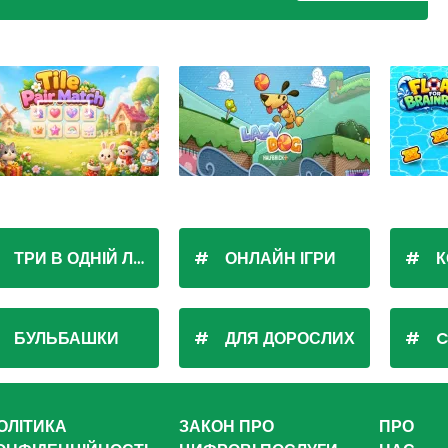
ТРИ В ОДНІЙ ЛІНІЇ
ОНЛАЙН ІГРИ
К
БУЛЬБАШКИ
ДЛЯ ДОРОСЛИХ
C
ОЛІТИКА
ЗАКОН ПРО
ПРО