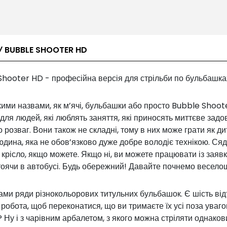
У BUBBLE SHOOTER HD
Shooter HD - професійна версія для стрільби по бульбашка
акими назвами, як м’ячі, бульбашки або просто Bubble Shoot
для людей, які люблять заняття, які приносять миттєве зад
о розваг. Вони також не складні, тому в них може грати як ди
людина, яка не обов’язково дуже добре володіє технікою. Ся
 крісло, якщо можете. Якщо ні, ви можете працювати із заяв
тоячи в автобусі. Будь обережний! Давайте почнемо веселощ
ми ряди різнокольорових титульних бульбашок. Є шість відті
робота, щоб переконатися, що ви тримаєте їх усі поза уваго
 Ну і з чарівним арбалетом, з якого можна стріляти однако