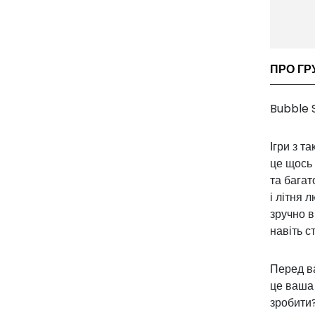
ПРО ГР
Bubble 
Ігри з т
це щось 
та багат
і літня 
зручно в
навіть с
Перед ва
це ваша 
зробити?