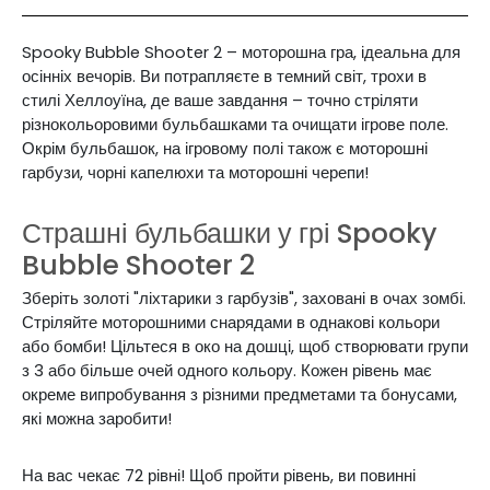
Spooky Bubble Shooter 2 – моторошна гра, ідеальна для
осінніх вечорів.
Ви потрапляєте в темний світ, трохи в
стилі Хеллоуїна, де ваше завдання – точно стріляти
різнокольоровими бульбашками та очищати ігрове поле.
Окрім бульбашок, на ігровому полі також є моторошні
гарбузи, чорні капелюхи та моторошні черепи!
Страшні бульбашки у грі
Spooky
Bubble Shooter 2
Зберіть золоті "ліхтарики з гарбузів", заховані в очах зомбі.
Стріляйте моторошними снарядами в однакові кольори
або бомби! Цільтеся в око на дошці, щоб створювати групи
з 3 або більше очей одного кольору. Кожен рівень має
окреме випробування з різними предметами та бонусами,
які можна заробити!
На вас чекає 72 рівні! Щоб пройти рівень, ви повинні