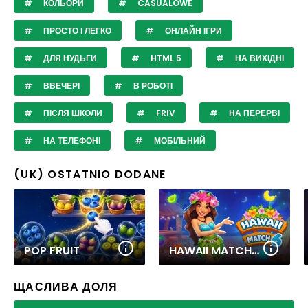
КОЛЬОРИ
CASUALOWE
ПРОСТО І ЛЕГКО
ОНЛАЙН ІГРИ
ДЛЯ НУДЬГИ
HTML 5
НА ВИХІДНІ
ВВЕЧЕРІ
В РОБОТІ
ПІСЛЯ ШКОЛИ
FRIV
НА ПЕРЕРВІ
НА ТЕЛЕФОНІ
МОБІЛЬНИЙ
(UK) OSTATNIO DODANE
POP FRUIT
HAWAII MATCH 6
ЩАСЛИВА ДОЛЯ