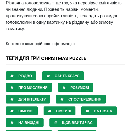
Різдвяна головоломка – це гра, яка перевіряє кмітливість
чи знання людини. Проведіть чарівні моменти,
практикуючи свою сприйнятливість, і складіть розкидані
головоломки в одну картинку на різдвяну або зимову
тематику.
Контент з комерційною інформацією.
ТЕГИ ДЛЯ ГРИ CHRISTMAS PUZZLE
РІЗДВО
САНТА КЛАУС
ПРО МИСЛЕННЯ
РОЗУМОВІ
ДЛЯ ІНТЕЛЕКТУ
СПОСТЕРЕЖЕННЯ
СІМЕЙНІ
СІМЕЙНІ
НА СВЯТА
НА ВИХІДНІ
ЩОБ ВБИТИ ЧАС